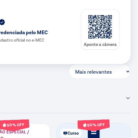
redenciada pelo MEC
dastro oficial no e-MEC
Aponte a câmera
% OFF
% OFF
50
50
O ESPECIAL /
Curso