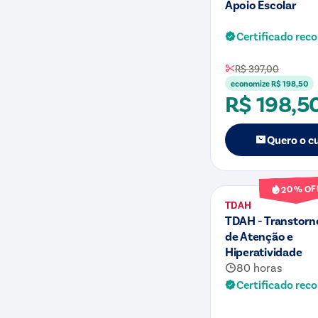
Apoio Escolar
Certificado rec
R$ 397,00
economize
R$ 198,50
R$ 198,5
Quero o c
Curso
% OF
20
TDAH
TDAH - Transtorno
de Atenção e
Hiperatividade
80 horas
Certificado rec