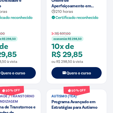
o
Aperfeiçoamento em
TDAH
oras
210 horas
ficado reconhecido
Certificado reconhecido
,00
R$ 597,00
ze
R$ 298,50
economize
R$ 298,50
 de
10x de
29,85
R$ 29,85
8,50
à vista
ou
R$ 298,50
à vista
Quero o curso
Quero o curso
Curso
% OFF
% OFF
50
50
DADE / TRANSTORNO
AUTISMO (TEA)
Programa Avançado em
ENDIZAGEM
a de Transtornos e
Estratégias para Autismo
dades de