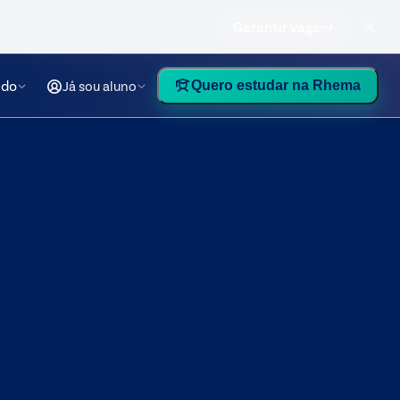
Garantir vaga
údo
Já sou aluno
Quero estudar na Rhema