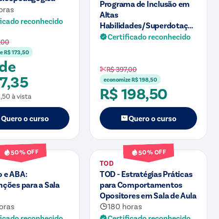
Programa de Inclusão em
oras
Altas
ficado reconhecido
Habilidades/Superdotação
na Escola
Certificado reconhecido
,00
ze
R$ 173,50
 de
R$ 397,00
7,35
economize
R$ 198,50
R$ 198,50
3,50
à vista
Quero o curso
Quero o curso
Curso
% OFF
% OFF
50
50
TOD
 e ABA:
TOD - Estratégias Práticas
nções para a Sala
para Comportamentos
Opositores em Sala de Aula
oras
180 horas
ficado reconhecido
Certificado reconhecido