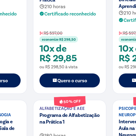
Aprend
210 horas
210 h
onhecido
Certificado reconhecido
Certi
R$ 597,00
R$ 597
economize
R$ 298,50
economi
10x de
10x
R$ 29,85
R$ 
ou
R$ 298,50
à vista
ou
R$ 29
urso
Quero o curso
Curso
Curso
% OFF
50
ALFABETIZAÇÃO E AEE
PSICOPE
Programa de Alfabetização
GOGIA
NEUROP
ogia e
Interve
na Prática 1
Sala de
Aula na
Neurop
180 horas