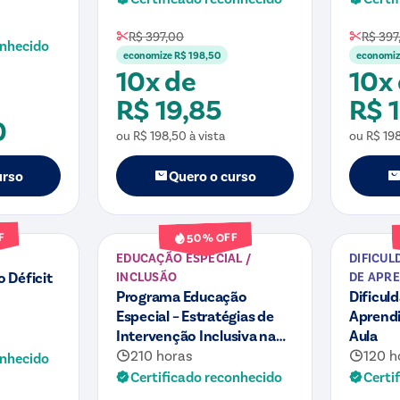
R$ 397,00
R$ 397
onhecido
economize
R$ 198,50
economi
10x de
10x
R$ 19,85
R$ 
0
ou
R$ 198,50
à vista
ou
R$ 19
urso
Quero o curso
Curso
Curso
F
% OFF
50
EDUCAÇÃO ESPECIAL /
DIFICUL
 Déficit
INCLUSÃO
DE APR
Programa Educação
Dificul
Especial – Estratégias de
Aprend
Intervenção Inclusiva na
Aula
Sala de Aula
210 horas
120 h
onhecido
Certificado reconhecido
Certi