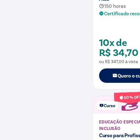
150 horas
Certificado rec
10x de
R$ 34,70
ou
R$ 347,00
à vista
Quero o c
% OF
50
Curso
EDUCAÇÃO ESPECIA
INCLUSÃO
Curso para Profis