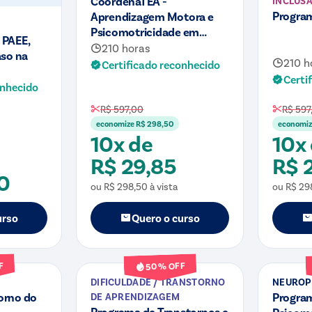
CoordenaTEA -
INCLUS
Program
Aprendizagem Motora e
Psicomotricidade em
 PAEE,
Crianças com Tea
210 horas
aso na
210 h
Certificado reconhecido
Certi
onhecido
R$ 597,00
R$ 597
economize
R$ 298,50
economi
10x de
10x
R$ 29,85
R$ 
0
ou
R$ 298,50
à vista
ou
R$ 29
urso
Quero o curso
Curso
Curso
F
% OFF
50
DIFICULDADE / TRANSTORNO
NEUROP
orno do
Progra
DE APRENDIZAGEM
Programa de Transtornos e
Psicomo