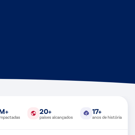
9M+
20+
17+
 impactadas
países alcançados
anos de história