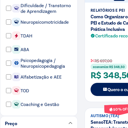
Dificuldade / Transtorno
RELATÓRIOS E PEI
de Aprendizagem
Como Organizar o
Neuropsicomotricidade
PEI e Estudo de C
Prática Inclusiva
Certificado rec
TDAH
ABA
Psicopedagogia /
R$ 697,00
Neuropsicopedagogia
economize
R$ 348,50
R$ 348,5
Alfabetização e AEE
Quero o c
TOD
Curso
Coaching e Gestão
% OF
50
AUTISMO (TEA)
SensoTEA: Transt
Preço
Desenvolvimento