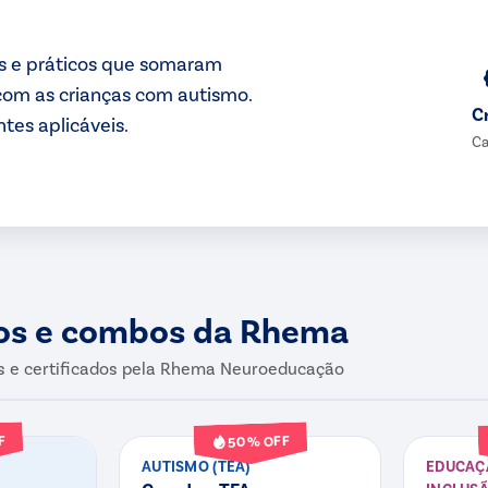
os e práticos que somaram
com as crianças com autismo.
C
tes aplicáveis.
Ca
os e combos da Rhema
s e certificados pela Rhema Neuroeducação
Curso
Curso
F
% OFF
50
AUTISMO (TEA)
EDUCAÇÃ