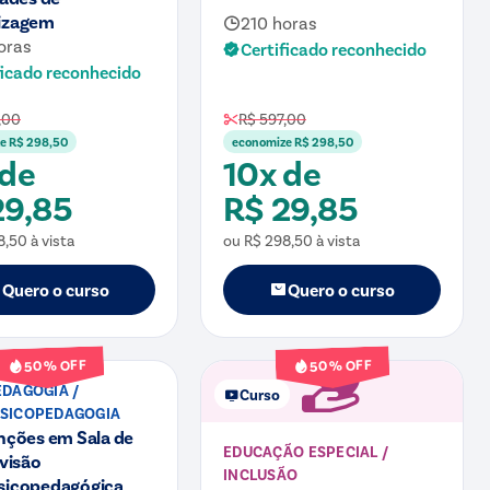
izagem
210 horas
oras
Certificado reconhecido
ficado reconhecido
,00
R$ 597,00
ze
R$ 298,50
economize
R$ 298,50
 de
10x de
29,85
R$ 29,85
8,50
à vista
ou
R$ 298,50
à vista
Quero o curso
Quero o curso
% OFF
% OFF
50
50
DAGOGIA /
Curso
SICOPEDAGOGIA
nções em Sala de
EDUCAÇÃO ESPECIAL /
 visão
INCLUSÃO
sicopedagógica