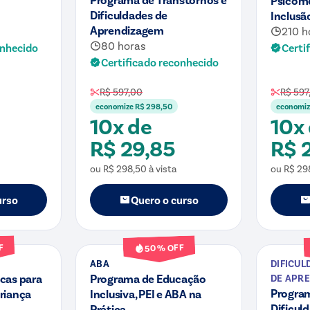
Dificuldades de
Inclusã
Aprendizagem
210 h
80 horas
onhecido
Certi
Certificado reconhecido
R$ 597,00
R$ 597
economize
R$ 298,50
economi
10x de
10x
R$ 29,85
R$ 
ou
R$ 298,50
à vista
ou
R$ 29
urso
Quero o curso
Curso
Curso
F
% OFF
50
ABA
DIFICUL
cas para
Programa de Educação
DE APR
Program
riança
Inclusiva, PEI e ABA na
Dificul
Prática