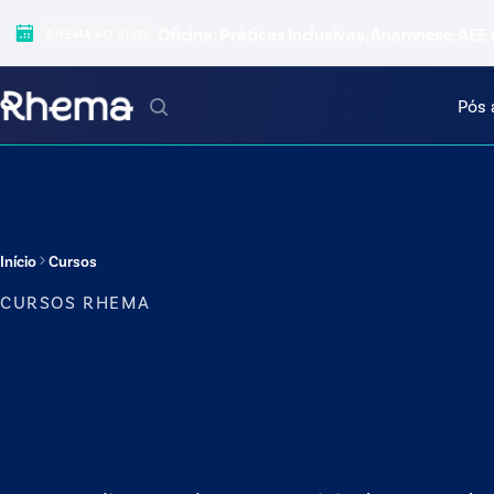
Oficina: Práticas Inclusivas, Anamnese, AEE 
RHEMA AO VIVO
Pós 
Início
Cursos
CURSOS RHEMA
Tudo para a sua s
num lugar só.