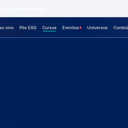
e Jogos Inclusivos
8 Ago
ao vivo
Pós EAD
Cursos
Eventos
Universos
Conte
ala,