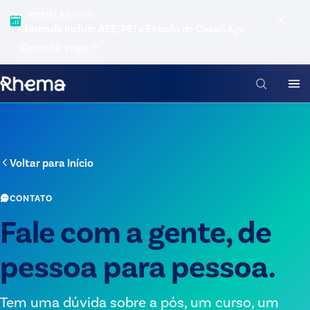
RHEMA AO VIVO
Jornada Incluir: AEE, PEI e Estudo de Caso
6 Ago
Garantir vaga
Voltar para
Início
CONTATO
Fale com a gente, de
pessoa para pessoa.
Tem uma dúvida sobre a pós, um curso, um