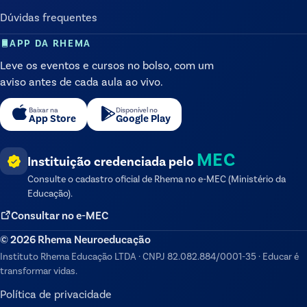
Dúvidas frequentes
APP DA RHEMA
Leve os eventos e cursos no bolso, com um
aviso antes de cada aula ao vivo.
Baixar na
Disponível no
App Store
Google Play
MEC
Instituição credenciada pelo
Consulte o cadastro oficial de
Rhema
no e-MEC (Ministério da
Educação).
Consultar no e-MEC
©
2026
Rhema Neuroeducação
Instituto Rhema Educação LTDA
·
CNPJ
82.082.884/0001-35
·
Educar é
transformar vidas.
Política de privacidade