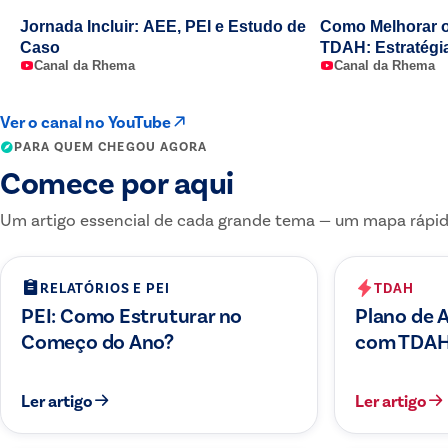
Jornada Incluir: AEE, PEI e Estudo de
Como Melhorar 
Caso
TDAH: Estratégia
Canal da Rhema
Canal da Rhema
de Aula ✏️🫟
Ver o canal no YouTube
PARA QUEM CHEGOU AGORA
Comece por aqui
Um artigo essencial de cada grande tema — um mapa rápid
RELATÓRIOS E PEI
TDAH
PEI: Como Estruturar no
Plano de 
Começo do Ano?
com TDA
Ler artigo
Ler artigo