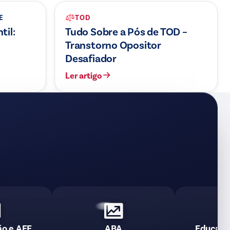
E
TOD
til:
Tudo Sobre a Pós de TOD –
Transtorno Opositor
Desafiador
Ler artigo
ão e AEE
ABA
Educaçã