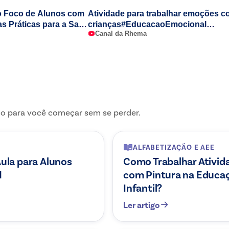
o Foco de Alunos com
Atividade para trabalhar emoções 
s Práticas para a Sala
crianças#EducacaoEmocional
Canal da Rhema
#DesenvolvimentoInfantil #TudoSob
o para você começar sem se perder.
ALFABETIZAÇÃO E AEE
Aula para Alunos
Como Trabalhar Ativid
H
com Pintura na Educa
Infantil?
Ler artigo