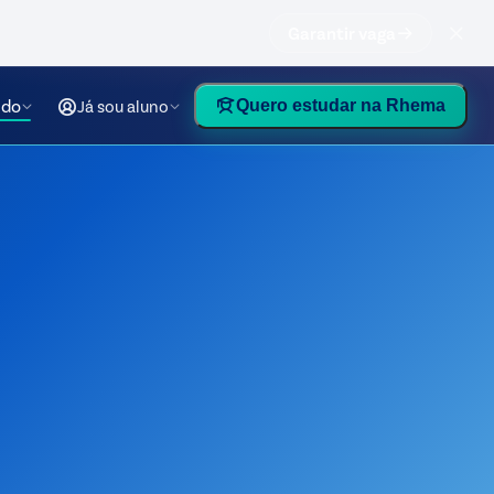
Garantir vaga
údo
Já sou aluno
Quero estudar na Rhema