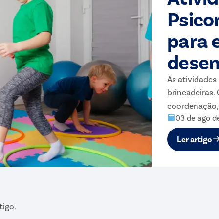
Psico
para 
desen
As atividades
brincadeiras.
coordenação, 
03 de ago d
aprendizagem 
Ler artigo
tigo.