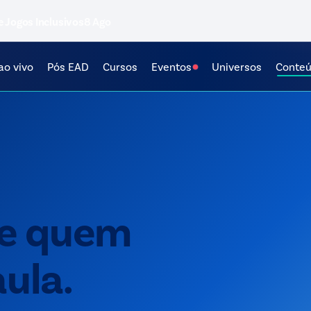
e Jogos Inclusivos
8 Ago
ao vivo
Pós EAD
Cursos
Eventos
Universos
Conte
e quem
ula.