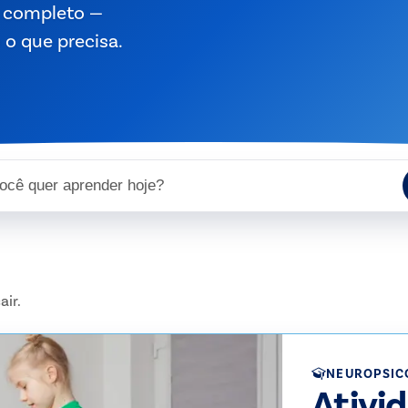
o completo —
 o que precisa.
 blog da Rhema
ir.
NEUROPSIC
Ativi