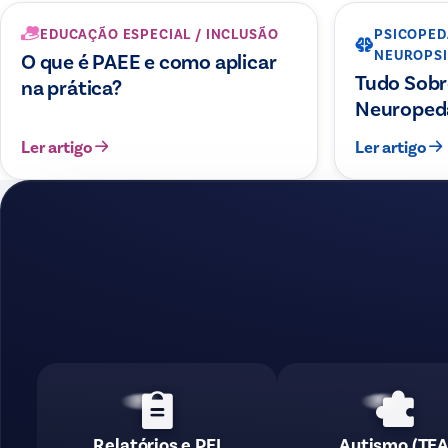
EDUCAÇÃO ESPECIAL / INCLUSÃO
PSICOPED
NEUROPS
O que é PAEE e como aplicar
Tudo Sobr
na prática?
Neuroped
Ler artigo
Ler artigo
Relatórios e PEI
Autismo (TEA