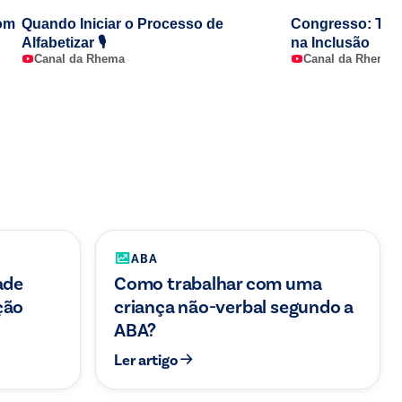
com
Quando Iniciar o Processo de
Congresso: TEA
Alfabetizar 🎙️
na Inclusão
Canal da Rhema
Canal da Rhema
re
ABA
ade
Como trabalhar com uma
ção
criança não-verbal segundo a
ABA?
Ler artigo