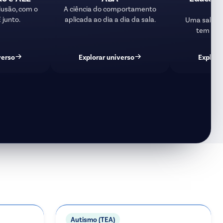
In
lusão, com o
A ciência do comportamento
 junto.
aplicada ao dia a dia da sala.
Uma sala on
tem luga
verso
Explorar universo
Explora
Autismo (TEA)