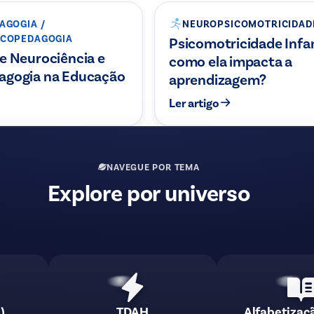
AGOGIA /
NEUROPSICOMOTRICIDAD
ICOPEDAGOGIA
Psicomotricidade Infan
e Neurociência e
como ela impacta a
agogia na Educação
aprendizagem?
Ler artigo
NAVEGUE POR TEMA
Explore por universo
)
TDAH
Alfabetizaç