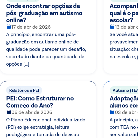
Onde encontrar opções de
Acompanh
pós-graduação em autismo
qual é o p
online?
escolar?
17 de abr de 2026
13 de abr
A princípio, encontrar uma pós-
Se você atu
graduação em autismo online de
provavelment
qualidade pode parecer um desafio,
situação: c
sobretudo diante da quantidade de
na escola e, 
opções […]
Relatórios e PEI
Autismo (TE
PEI: Como Estruturar no
Adaptação
Começo do Ano?
alunos co
06 de abr de 2026
03 de abr
O Plano Educacional Individualizado
A princípio, 
(PEI) exige estratégia, leitura
com TEA no c
pedagógica e tomada de decisão
ser valoriza