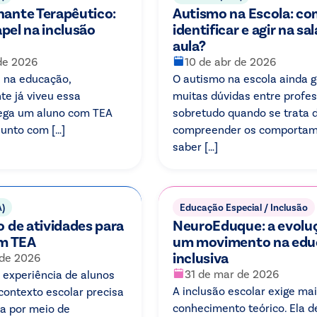
ante Terapêutico:
Autismo na Escola: c
apel na inclusão
identificar e agir na sa
aula?
 de 2026
10 de abr de 2026
a na educação,
O autismo na escola ainda 
e já viveu essa
muitas dúvidas entre profes
hega um aluno com TEA
sobretudo quando se trata 
junto com […]
compreender os comportam
saber […]
A)
Educação Especial / Inclusão
 de atividades para
NeuroEduque: a evolu
m TEA
um movimento na edu
inclusiva
 de 2026
31 de mar de 2026
a experiência de alunos
A inclusão escolar exige ma
ontexto escolar precisa
conhecimento teórico. Ela
da por meio de