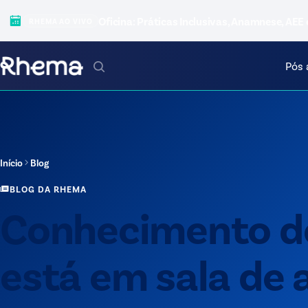
Oficina: Práticas Inclusivas, Anamnese, AEE 
RHEMA AO VIVO
Pós 
Início
Blog
BLOG DA RHEMA
Conhecimento d
está em sala de a