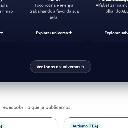
cada
Foco, rotina e energia
Alfabetizar na inc
rir mão
trabalhando a favor da sua
olhar do AEE
aula.
Explorar universo
Explorar uni
Ver todos os universos
edescobrir o que já publicamos.
A)
Autismo (TEA)