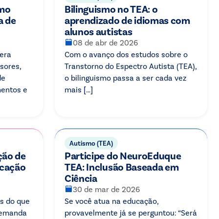
omo
Bilinguismo no TEA: o
la de
aprendizado de idiomas com
alunos autistas
08 de abr de 2026
gera
Com o avanço dos estudos sobre o
sores,
Transtorno do Espectro Autista (TEA),
de
o bilinguismo passa a ser cada vez
entos e
mais […]
Autismo (TEA)
ção de
Participe do NeuroEduque
cação
TEA: Inclusão Baseada em
Ciência
30 de mar de 2026
is do que
Se você atua na educação,
 demanda
provavelmente já se perguntou: “Será