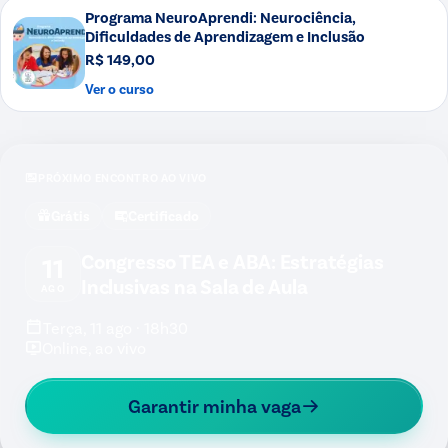
Programa NeuroAprendi: Neurociência,
Dificuldades de Aprendizagem e Inclusão
R$ 149,00
Ver o curso
PRÓXIMO ENCONTRO AO VIVO
Grátis
Certificado
Congresso TEA e ABA: Estratégias
11
Inclusivas na Sala de Aula
AGO
Terça, 11 ago · 18h30
Online, ao vivo
Garantir minha vaga