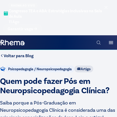
RHEMA AO VIVO
Congresso TEA e ABA: Estratégias Inclusivas na Sala
de Aula
11 Ago
Garantir vaga
Voltar para
Blog
Psicopedagogia / Neuropsicopedagogia
Artigo
Quem pode fazer Pós em
Neuropsicopedagogia Clínica?
Saiba porque a Pós-Graduação em
Neuropsicopedagogia Clínica é considerada uma das