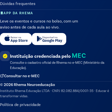
Dúvidas frequentes
APP DA RHEMA
Leve os eventos e cursos no bolso, com um
aviso antes de cada aula ao vivo.
Baixar na
Disponível no
App Store
Google Play
MEC
Instituição credenciada pelo
Consulte o cadastro oficial de
Rhema
no e-MEC (Ministério da
Educação).
Consultar no e-MEC
©
2026
Rhema Neuroeducação
Instituto Rhema Educação LTDA
·
CNPJ
82.082.884/0001-35
·
Educar é
transformar vidas.
Política de privacidade