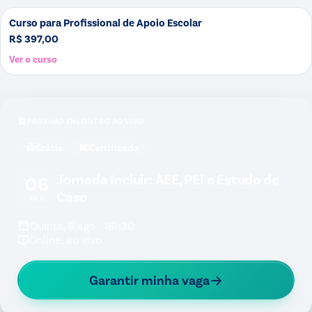
Curso para Profissional de Apoio Escolar
R$ 397,00
Ver o curso
PRÓXIMO ENCONTRO AO VIVO
Grátis
Certificado
Jornada Incluir: AEE, PEI e Estudo de
06
Caso
AGO
Quinta, 6 ago · 18h30
Online, ao vivo
Garantir minha vaga