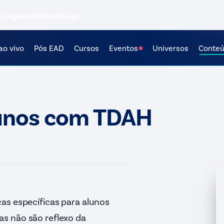
e Jogos Inclusivos
8 Ago
ao vivo
Pós EAD
Cursos
Eventos
Universos
Conte
lunos com TDAH
as específicas para alunos
s não são reflexo da