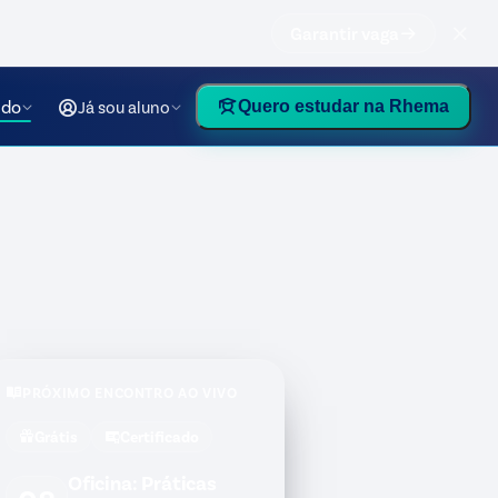
Garantir vaga
údo
Já sou aluno
Quero estudar na Rhema
PRÓXIMO ENCONTRO AO VIVO
Grátis
Certificado
Oficina: Práticas