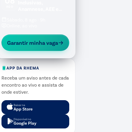
08
Inclusivas,
AGO
Anamnese, AEE e
Jogos Inclusivos
Sábado, 8 ago · 9h
Online, ao vivo
Garantir minha vaga
APP DA RHEMA
Receba um aviso antes de cada
encontro ao vivo e assista de
onde estiver.
Baixar na
App Store
Disponível no
Google Play