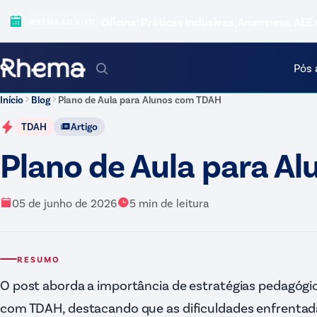
Oficina: Práticas Inclusivas, Anamnese, AEE 
RHEMA AO VIVO
Pós 
Início
Blog
Plano de Aula para Alunos com TDAH
TDAH
Artigo
Plano de Aula para A
05 de junho de 2026
5
min de leitura
RESUMO
O post aborda a importância de estratégias pedagógic
com TDAH, destacando que as dificuldades enfrentada