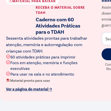
Baix
MATERIAL PARA BAIXAR
Assim
RECEBA O MATERIAL
SOBRE
TDAH
down
Caderno com 60
envia
Atividades Práticas
guard
para o TDAH
Sessenta atividades prontas para trabalhar
Se
atenção, memória e autorregulação com
crianças com TDAH.
60 atividades práticas para imprimir
Foco em atenção, memória e funções
Com
executivas
Rh
Para usar na sala e no atendimento
Material pronto para usar
Ver a página do material