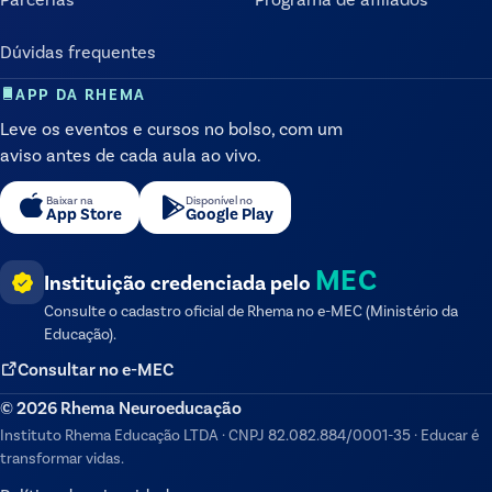
Dúvidas frequentes
APP DA RHEMA
Leve os eventos e cursos no bolso, com um
aviso antes de cada aula ao vivo.
Baixar na
Disponível no
App Store
Google Play
MEC
Instituição credenciada pelo
Consulte o cadastro oficial de
Rhema
no e-MEC (Ministério da
Educação).
Consultar no e-MEC
©
2026
Rhema Neuroeducação
Instituto Rhema Educação LTDA
·
CNPJ
82.082.884/0001-35
·
Educar é
transformar vidas.