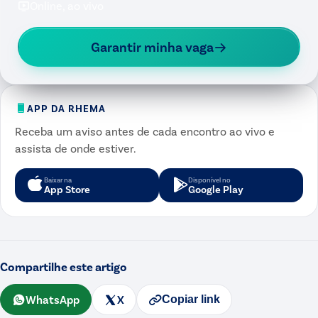
Online, ao vivo
Garantir minha vaga
APP DA RHEMA
Receba um aviso antes de cada encontro ao vivo e
assista de onde estiver.
Baixar na
Disponível no
App Store
Google Play
Compartilhe este artigo
WhatsApp
X
Copiar link