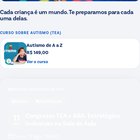
Cada criança é um mundo. Te preparamos para cada
uma delas.
CURSO SOBRE
AUTISMO (TEA)
Autismo de A a Z
R$ 149,00
Ver o curso
PRÓXIMO ENCONTRO AO VIVO
Grátis
Certificado
Congresso TEA e ABA: Estratégias
11
Inclusivas na Sala de Aula
AGO
Terça, 11 ago · 18h30