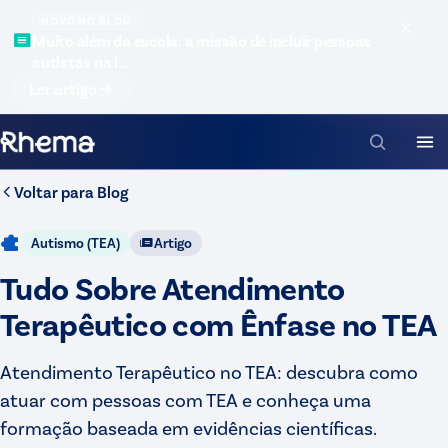
NOVO NO BLOG
Muito além da escola: a missão de incluir pessoas
autistas na i…
Ler artigo
Voltar para
Blog
Autismo (TEA)
Artigo
Tudo Sobre Atendimento
Terapêutico com Ênfase no TEA
Atendimento Terapêutico no TEA: descubra como
atuar com pessoas com TEA e conheça uma
formação baseada em evidências científicas.