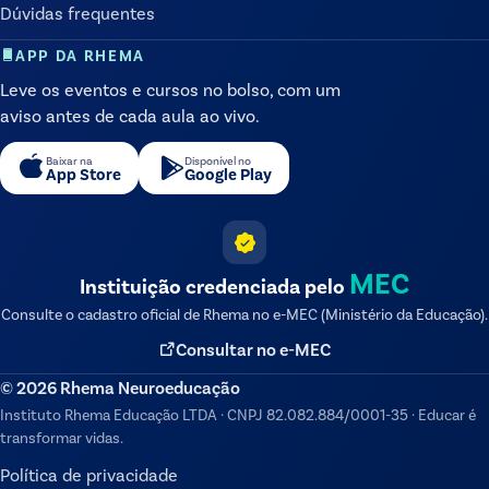
Dúvidas frequentes
APP DA RHEMA
Leve os eventos e cursos no bolso, com um
aviso antes de cada aula ao vivo.
Baixar na
Disponível no
App Store
Google Play
MEC
Instituição credenciada pelo
Consulte o cadastro oficial de
Rhema
no e-MEC (Ministério da Educação).
Consultar no e-MEC
©
2026
Rhema Neuroeducação
Instituto Rhema Educação LTDA
·
CNPJ
82.082.884/0001-35
·
Educar é
transformar vidas.
Política de privacidade