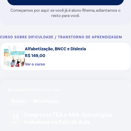
Começamos por aqui: se você já é aluno Rhema, adiantamos o
resto para você.
CURSO SOBRE
DIFICULDADE / TRANSTORNO DE APRENDIZAGEM
Alfabetização, BNCC e Dislexia
R$ 149,00
Ver o curso
PRÓXIMO ENCONTRO AO VIVO
Grátis
Certificado
Congresso TEA e ABA: Estratégias
11
Inclusivas na Sala de Aula
AGO