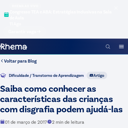
RHEMA AO VIVO
Congresso TEA e ABA: Estratégias Inclusivas na Sala
de Aula
11 Ago
Garantir vaga
Voltar para
Blog
Dificuldade / Transtorno de Aprendizagem
Artigo
Saiba como conhecer as
características das crianças
com disgrafia podem ajudá-las
01 de março de 2017
2
min de leitura