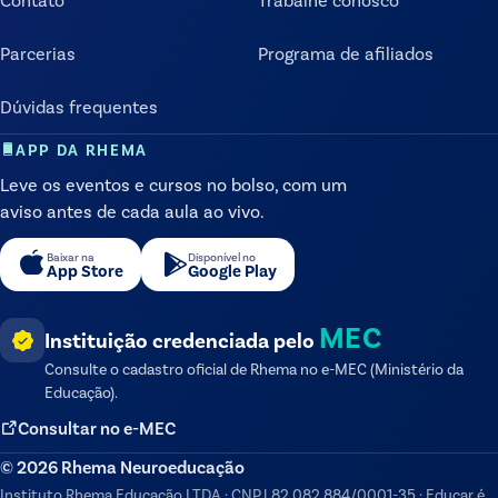
Parcerias
Programa de afiliados
Dúvidas frequentes
APP DA RHEMA
Leve os eventos e cursos no bolso, com um
aviso antes de cada aula ao vivo.
Baixar na
Disponível no
App Store
Google Play
MEC
Instituição credenciada pelo
Consulte o cadastro oficial de
Rhema
no e-MEC (Ministério da
Educação).
Consultar no e-MEC
©
2026
Rhema Neuroeducação
Instituto Rhema Educação LTDA
·
CNPJ
82.082.884/0001-35
·
Educar é