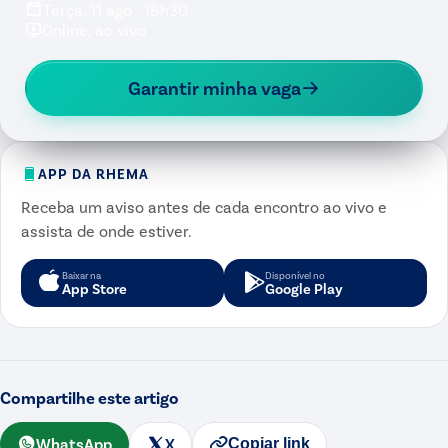
Terça, 11 ago · 18h30
Online, ao vivo
Garantir minha vaga
APP DA RHEMA
Receba um aviso antes de cada encontro ao vivo e
assista de onde estiver.
Baixar na
Disponível no
App Store
Google Play
Compartilhe este artigo
WhatsApp
X
Copiar link