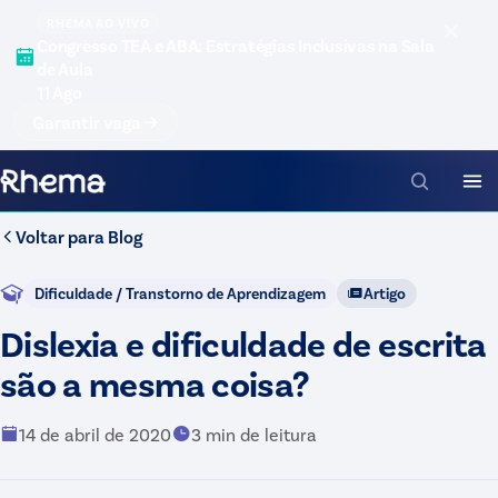
RHEMA AO VIVO
Congresso TEA e ABA: Estratégias Inclusivas na Sala
de Aula
11 Ago
Garantir vaga
Voltar para
Blog
Dificuldade / Transtorno de Aprendizagem
Artigo
Dislexia e dificuldade de escrita
são a mesma coisa?
14 de abril de 2020
3
min de leitura