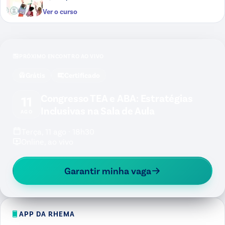
Ver o curso
PRÓXIMO ENCONTRO AO VIVO
Grátis
Certificado
Congresso TEA e ABA: Estratégias
11
Inclusivas na Sala de Aula
AGO
Terça, 11 ago · 18h30
Online, ao vivo
Garantir minha vaga
APP DA RHEMA