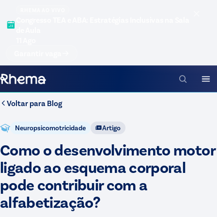
RHEMA AO VIVO
Congresso TEA e ABA: Estratégias Inclusivas na Sala
de Aula
11 Ago
Garantir vaga
Voltar para
Blog
Neuropsicomotricidade
Artigo
Como o desenvolvimento motor
ligado ao esquema corporal
pode contribuir com a
alfabetização?