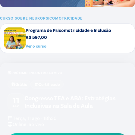
CURSO SOBRE
NEUROPSICOMOTRICIDADE
Programa de Psicomotricidade e Inclusão
R$ 597,00
Ver o curso
PRÓXIMO ENCONTRO AO VIVO
Grátis
Certificado
Congresso TEA e ABA: Estratégias
11
Inclusivas na Sala de Aula
AGO
Terça, 11 ago · 18h30
Online, ao vivo