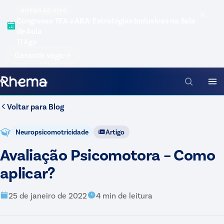
RHEMA AO VIVO
Congresso TEA e ABA: Estratégias Inclusivas na Sala
de Aula
11 Ago
Garantir vaga
Voltar para
Blog
Neuropsicomotricidade
Artigo
Avaliação Psicomotora – Como
aplicar?
25 de janeiro de 2022
4
min de leitura