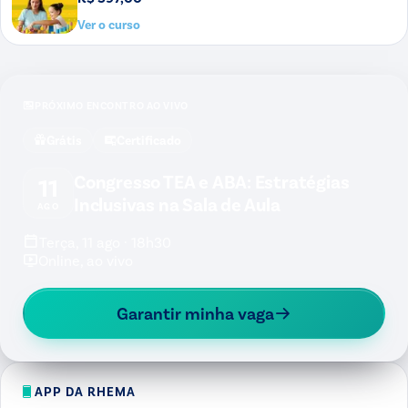
Ver o curso
PRÓXIMO ENCONTRO AO VIVO
Grátis
Certificado
Congresso TEA e ABA: Estratégias
11
Inclusivas na Sala de Aula
AGO
Terça, 11 ago · 18h30
Online, ao vivo
Garantir minha vaga
APP DA RHEMA