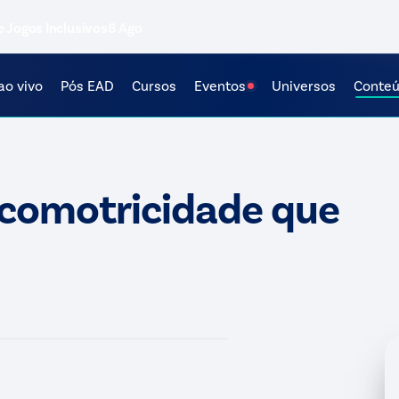
e Jogos Inclusivos
8 Ago
ao vivo
Pós EAD
Cursos
Eventos
Universos
Conte
icomotricidade que