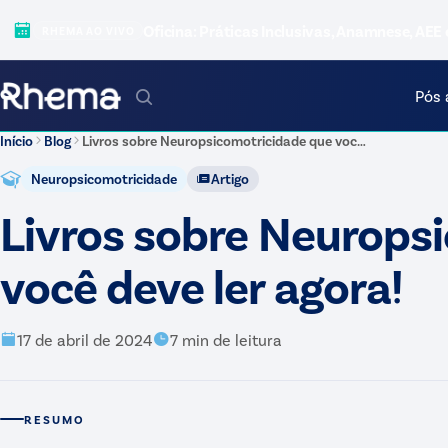
Oficina: Práticas Inclusivas, Anamnese, AEE 
RHEMA AO VIVO
Pós 
Início
Blog
Livros sobre Neuropsicomotricidade que você deve ler agora!
Neuropsicomotricidade
Artigo
Livros sobre Neurops
você deve ler agora!
17 de abril de 2024
7
min de leitura
RESUMO