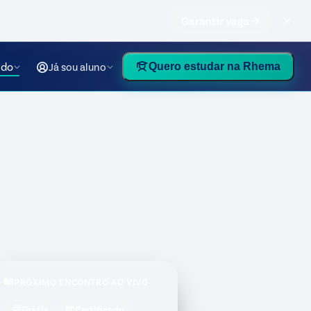
Garantir vaga
údo
Já sou aluno
Quero estudar na Rhema
PRÓXIMO ENCONTRO AO VIVO
Grátis
Certificado