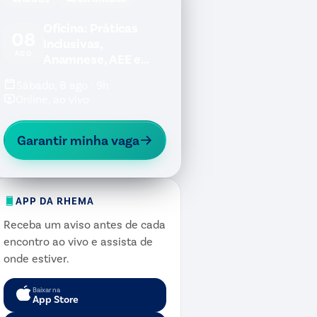
Oficina: Práticas
08
Inclusivas,
AGO
Anamnese, AEE e
Jogos Inclusivos
Sábado, 8 ago · 9h
Online, ao vivo
Garantir minha vaga
APP DA RHEMA
Receba um aviso antes de cada
encontro ao vivo e assista de
onde estiver.
Baixar na
App Store