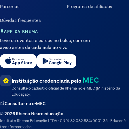
Parcerias
Programa de afiliados
Dúvidas frequentes
APP DA RHEMA
Leve os eventos e cursos no bolso, com um
aviso antes de cada aula ao vivo.
Baixar na
Disponível no
App Store
Google Play
MEC
Instituição credenciada pelo
Consulte o cadastro oficial de
Rhema
no e-MEC (Ministério da
Educação).
Consultar no e-MEC
©
2026
Rhema Neuroeducação
Instituto Rhema Educação LTDA
·
CNPJ
82.082.884/0001-35
·
Educar é
transformar vidas.