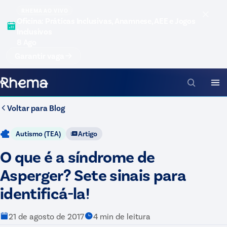
RHEMA AO VIVO
Oficina: Práticas Inclusivas, Anamnese, AEE e Jogos
Inclusivos
8 Ago
Garantir vaga
Voltar para
Blog
Autismo (TEA)
Artigo
O que é a síndrome de
Asperger? Sete sinais para
identificá-la!
21 de agosto de 2017
4
min de leitura