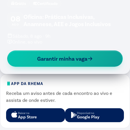
Grátis
Certificado
Oficina: Práticas Inclusivas,
08
Anamnese, AEE e Jogos Inclusivos
AGO
Sábado, 8 ago · 9h
Online, ao vivo
Garantir minha vaga
APP DA RHEMA
Receba um aviso antes de cada encontro ao vivo e
assista de onde estiver.
Baixar na
Disponível no
App Store
Google Play