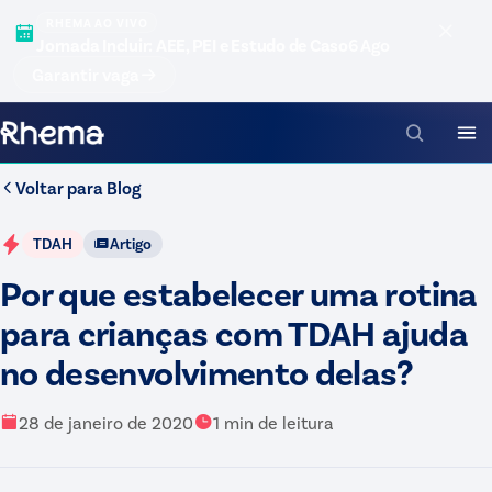
RHEMA AO VIVO
Jornada Incluir: AEE, PEI e Estudo de Caso
6 Ago
Garantir vaga
Voltar para
Blog
TDAH
Artigo
Por que estabelecer uma rotina
para crianças com TDAH ajuda
no desenvolvimento delas?
28 de janeiro de 2020
1
min de leitura