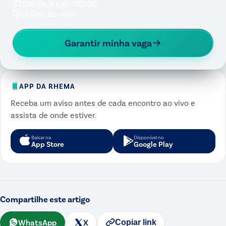
Quinta, 6 ago · 18h30
Online, ao vivo
Garantir minha vaga
APP DA RHEMA
Receba um aviso antes de cada encontro ao vivo e
assista de onde estiver.
Baixar na
Disponível no
App Store
Google Play
Compartilhe este artigo
WhatsApp
X
Copiar link