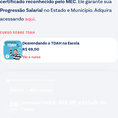
certificado reconhecido pelo MEC.
Ele garante sua
Progressão Salarial
no Estado e Município. Adquira
acessando
aqui
.
CURSO SOBRE
TDAH
Desvendando o TDAH na Escola
R$ 69,00
Ver o curso
PRÓXIMO ENCONTRO AO VIVO
Grátis
Certificado
Jornada Incluir: AEE, PEI e Estudo de
06
Caso
AGO