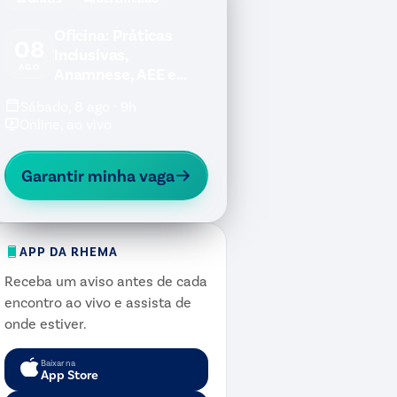
Oficina: Práticas
08
Inclusivas,
AGO
Anamnese, AEE e
Jogos Inclusivos
Sábado, 8 ago · 9h
Online, ao vivo
Garantir minha vaga
APP DA RHEMA
Receba um aviso antes de cada
encontro ao vivo e assista de
onde estiver.
Baixar na
App Store