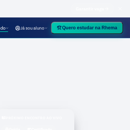
Garantir vaga
údo
Já sou aluno
Quero estudar na Rhema
PRÓXIMO ENCONTRO AO VIVO
Grátis
Certificado