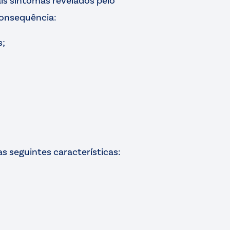
consequência:
s;
s seguintes características: