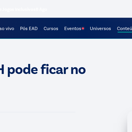
e Jogos Inclusivos
8 Ago
ao vivo
Pós EAD
Cursos
Eventos
Universos
Conte
 pode ficar no