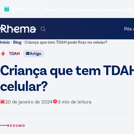
Oficina: Práticas Inclusivas, Anamnese, AEE 
RHEMA AO VIVO
Pós 
Início
Blog
Criança que tem TDAH pode ficar no celular?
TDAH
Artigo
Criança que tem TDAH
celular?
20 de janeiro de 2024
3
min de leitura
RESUMO