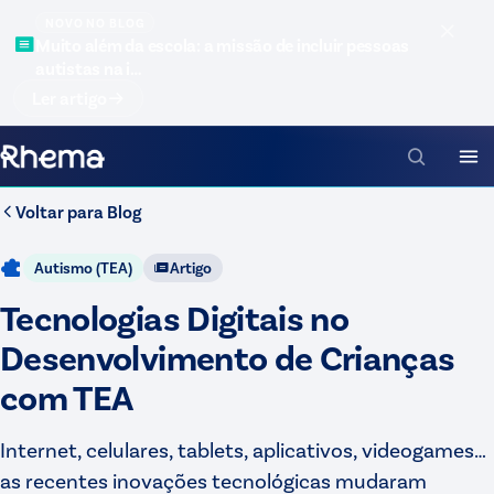
NOVO NO BLOG
Muito além da escola: a missão de incluir pessoas
autistas na i…
Ler artigo
Voltar para
Blog
Autismo (TEA)
Artigo
Tecnologias Digitais no
Desenvolvimento de Crianças
com TEA
Internet, celulares, tablets, aplicativos, videogames…
as recentes inovações tecnológicas mudaram