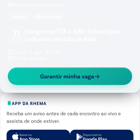
PRÓXIMO ENCONTRO AO VIVO
Grátis
Certificado
Congresso TEA e ABA: Estratégias
11
Inclusivas na Sala de Aula
AGO
Terça, 11 ago · 18h30
Online, ao vivo
Garantir minha vaga
APP DA RHEMA
Receba um aviso antes de cada encontro ao vivo e
assista de onde estiver.
Baixar na
Disponível no
App Store
Google Play