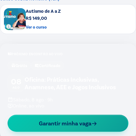
Autismo de A a Z
R$ 149,00
Ver o curso
PRÓXIMO ENCONTRO AO VIVO
Grátis
Certificado
Oficina: Práticas Inclusivas,
08
Anamnese, AEE e Jogos Inclusivos
AGO
Sábado, 8 ago · 9h
Online, ao vivo
Garantir minha vaga