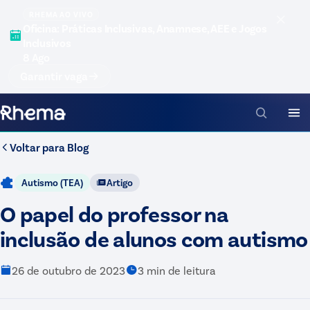
RHEMA AO VIVO
Oficina: Práticas Inclusivas, Anamnese, AEE e Jogos
Inclusivos
8 Ago
Garantir vaga
Voltar para
Blog
Autismo (TEA)
Artigo
O papel do professor na
inclusão de alunos com autismo
26 de outubro de 2023
3
min de leitura