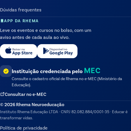
Dúvidas frequentes
APP DA RHEMA
Leve os eventos e cursos no bolso, com um
aviso antes de cada aula ao vivo.
Baixar na
Disponível no
App Store
Google Play
MEC
Instituição credenciada pelo
Consulte o cadastro oficial de
Rhema
no e-MEC (Ministério da
Educação).
Consultar no e-MEC
©
2026
Rhema Neuroeducação
Instituto Rhema Educação LTDA
·
CNPJ
82.082.884/0001-35
·
Educar é
transformar vidas.
Política de privacidade