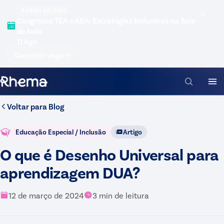
RHEMA AO VIVO
Congresso TEA e ABA: Estratégias Inclusivas na Sala
de Aula
11 Ago
Garantir vaga
Voltar para
Blog
Educação Especial / Inclusão
Artigo
O que é Desenho Universal para
aprendizagem DUA?
12 de março de 2024
3
min de leitura