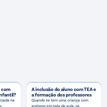
o com
A inclusão do aluno com TEA e
nfantil?
a formação dos professores
lizada na
Quando se tem uma criança com
ir
autismo em sala de aula, os