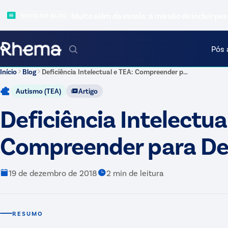
Muito além da escola: a missão de incluir pes
NOVO NO BLOG
Pós 
Início
Blog
Deficiência Intelectual e TEA: Compreender para Desenvolver
Autismo (TEA)
Artigo
Deficiência Intelectua
Compreender para De
19 de dezembro de 2018
2
min de leitura
RESUMO