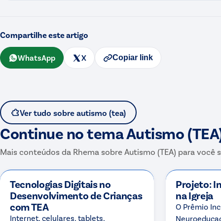
Compartilhe este artigo
WhatsApp
X
Copiar link
Ver tudo sobre
autismo (tea)
Continue no tema
Autismo (TEA
Mais conteúdos da Rhema sobre
Autismo (TEA)
para você s
Tecnologias Digitais no
Projeto: I
Desenvolvimento de Crianças
na Igreja
com TEA
O Prêmio In
Internet, celulares, tablets,
Neuroeducaç