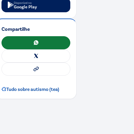
Disponível no
Google Play
Compartilhe
WhatsApp
X
Copiar link
Tudo sobre
autismo (tea)