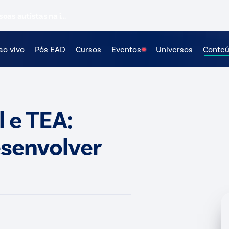
soas autistas na i…
ao vivo
Pós EAD
Cursos
Eventos
Universos
Conte
l e TEA:
senvolver