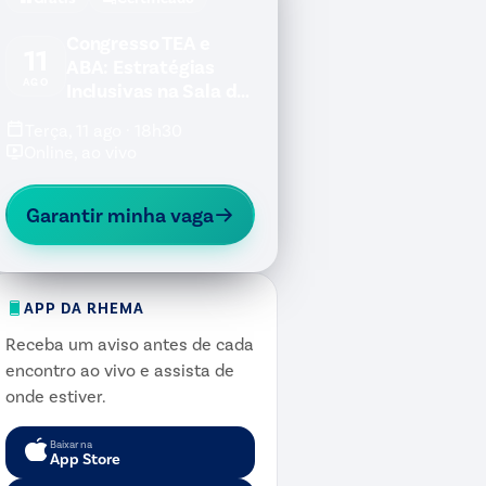
Congresso TEA e
11
ABA: Estratégias
AGO
Inclusivas na Sala de
Aula
Terça, 11 ago · 18h30
Online, ao vivo
Garantir minha vaga
APP DA RHEMA
Receba um aviso antes de cada
encontro ao vivo e assista de
onde estiver.
Baixar na
App Store