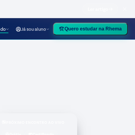
Ler artigo
údo
Já sou aluno
Quero estudar na Rhema
PRÓXIMO ENCONTRO AO VIVO
Grátis
Certificado