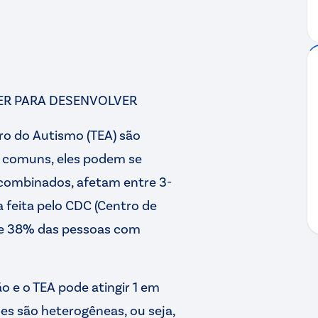
ER PARA DESENVOLVER
tro do Autismo (TEA) são
 comuns, eles podem se
 combinados, afetam entre 3-
 feita pelo CDC (Centro de
ue 38% das pessoas com
o e o TEA pode atingir 1 em
es são heterogêneas, ou seja,