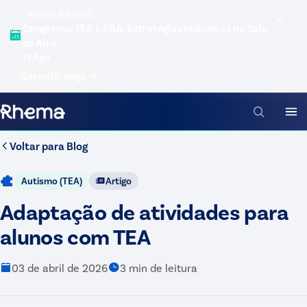
RHEMA AO VIVO
Congresso TEA e ABA: Estratégias Inclusivas na Sala
de Aula
11 Ago
Garantir vaga
Voltar para
Blog
Autismo (TEA)
Artigo
Adaptação de atividades para
alunos com TEA
03 de abril de 2026
3
min de leitura