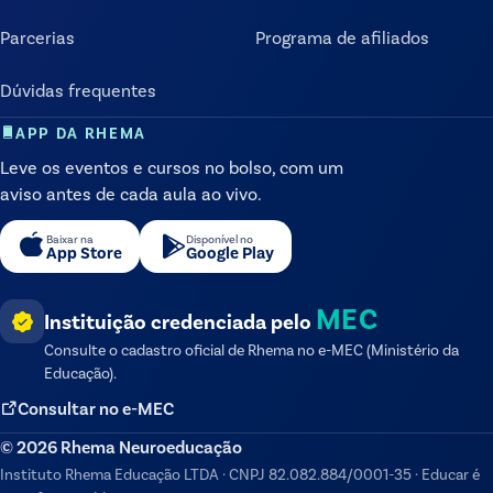
Parcerias
Programa de afiliados
Dúvidas frequentes
APP DA RHEMA
Leve os eventos e cursos no bolso, com um
aviso antes de cada aula ao vivo.
Baixar na
Disponível no
App Store
Google Play
MEC
Instituição credenciada pelo
Consulte o cadastro oficial de
Rhema
no e-MEC (Ministério da
Educação).
Consultar no e-MEC
©
2026
Rhema Neuroeducação
Instituto Rhema Educação LTDA
·
CNPJ
82.082.884/0001-35
·
Educar é