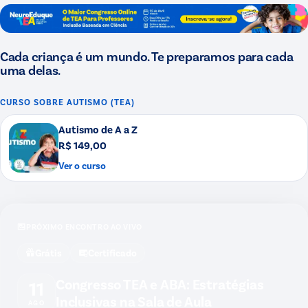
Cada criança é um mundo. Te preparamos para cada
uma delas.
CURSO SOBRE
AUTISMO (TEA)
Autismo de A a Z
R$ 149,00
Ver o curso
PRÓXIMO ENCONTRO AO VIVO
Grátis
Certificado
Congresso TEA e ABA: Estratégias
11
Inclusivas na Sala de Aula
AGO