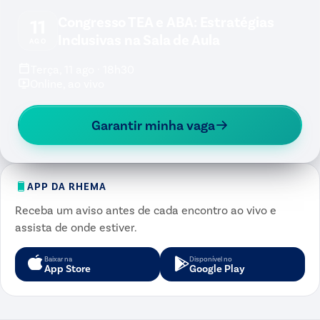
Congresso TEA e ABA: Estratégias
11
Inclusivas na Sala de Aula
AGO
Terça, 11 ago · 18h30
Online, ao vivo
Garantir minha vaga
APP DA RHEMA
Receba um aviso antes de cada encontro ao vivo e
assista de onde estiver.
Baixar na
Disponível no
App Store
Google Play