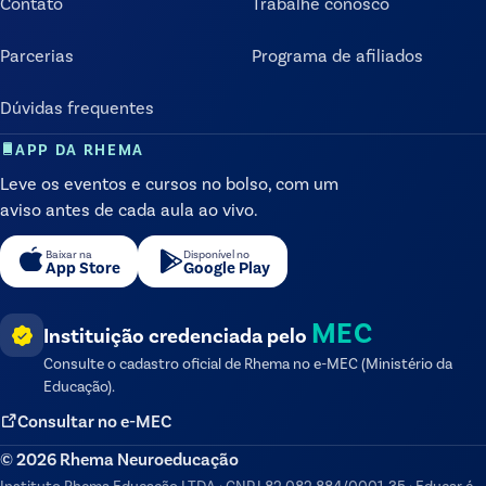
Contato
Trabalhe conosco
Parcerias
Programa de afiliados
Dúvidas frequentes
APP DA RHEMA
Leve os eventos e cursos no bolso, com um
aviso antes de cada aula ao vivo.
Baixar na
Disponível no
App Store
Google Play
MEC
Instituição credenciada pelo
Consulte o cadastro oficial de
Rhema
no e-MEC (Ministério da
Educação).
Consultar no e-MEC
©
2026
Rhema Neuroeducação
Instituto Rhema Educação LTDA
·
CNPJ
82.082.884/0001-35
·
Educar é