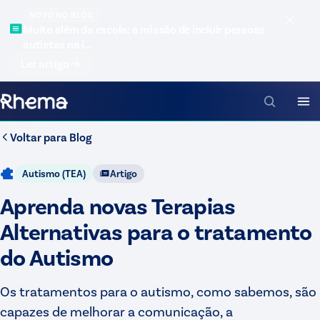
NOVO NO BLOG
Muito além da escola: a missão de incluir pessoas
autistas na i…
Ler artigo
Voltar para
Blog
Autismo (TEA)
Artigo
Aprenda novas Terapias
Alternativas para o tratamento
do Autismo
Os tratamentos para o autismo, como sabemos, são
capazes de melhorar a comunicação, a