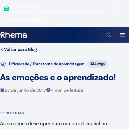
RHEMA AO VIVO
Jornada Incluir: AEE, PEI e Estudo de Caso
6 Ago
Garantir vaga
Voltar para
Blog
Dificuldade / Transtorno de Aprendizagem
Artigo
As emoções e o aprendizado!
27 de junho de 2017
4
min de leitura
RESUMO
As emoções desempenham um papel crucial no