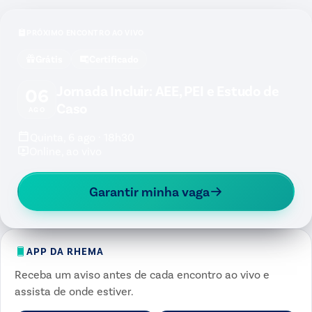
PRÓXIMO ENCONTRO AO VIVO
Grátis
Certificado
Jornada Incluir: AEE, PEI e Estudo de
06
Caso
AGO
Quinta, 6 ago · 18h30
Online, ao vivo
Garantir minha vaga
APP DA RHEMA
Receba um aviso antes de cada encontro ao vivo e
assista de onde estiver.