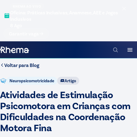
RHEMA AO VIVO
Oficina: Práticas Inclusivas, Anamnese, AEE e Jogos
Inclusivos
8 Ago
Garantir vaga
Voltar para
Blog
Neuropsicomotricidade
Artigo
Atividades de Estimulação
Psicomotora em Crianças com
Dificuldades na Coordenação
Motora Fina