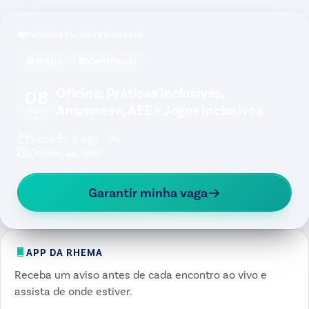
PRÓXIMO ENCONTRO AO VIVO
Grátis
Certificado
Oficina: Práticas Inclusivas,
08
Anamnese, AEE e Jogos Inclusivos
AGO
Sábado, 8 ago · 9h
Online, ao vivo
Garantir minha vaga
APP DA RHEMA
Receba um aviso antes de cada encontro ao vivo e
assista de onde estiver.