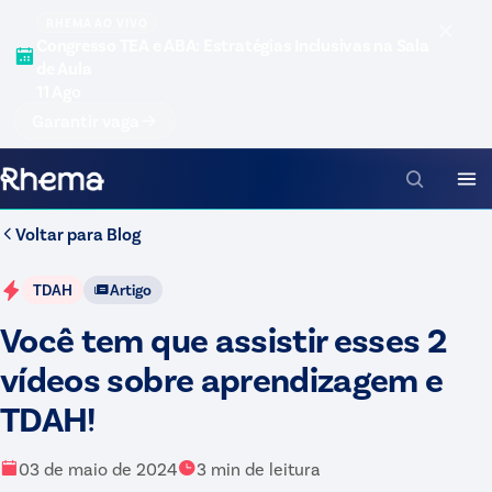
RHEMA AO VIVO
Congresso TEA e ABA: Estratégias Inclusivas na Sala
de Aula
11 Ago
Garantir vaga
Voltar para
Blog
TDAH
Artigo
Você tem que assistir esses 2
vídeos sobre aprendizagem e
TDAH!
03 de maio de 2024
3
min de leitura