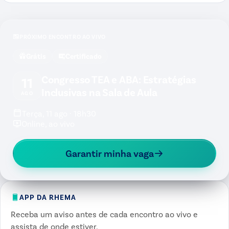
PRÓXIMO ENCONTRO AO VIVO
Grátis
Certificado
Congresso TEA e ABA: Estratégias
11
Inclusivas na Sala de Aula
AGO
Terça, 11 ago · 18h30
Online, ao vivo
Garantir minha vaga
APP DA RHEMA
Receba um aviso antes de cada encontro ao vivo e
assista de onde estiver.