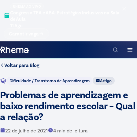
RHEMA AO VIVO
Congresso TEA e ABA: Estratégias Inclusivas na Sala
de Aula
11 Ago
Garantir vaga
Voltar para
Blog
Dificuldade / Transtorno de Aprendizagem
Artigo
Problemas de aprendizagem e
baixo rendimento escolar – Qual
a relação?
22 de julho de 2021
4
min de leitura