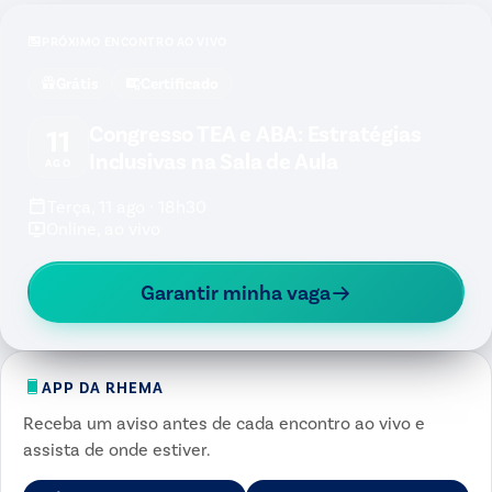
PRÓXIMO ENCONTRO AO VIVO
Grátis
Certificado
Congresso TEA e ABA: Estratégias
11
Inclusivas na Sala de Aula
AGO
Terça, 11 ago · 18h30
Online, ao vivo
Garantir minha vaga
APP DA RHEMA
Receba um aviso antes de cada encontro ao vivo e
assista de onde estiver.