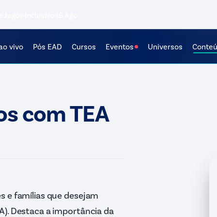
e Jogos Inclusivos
8 Ago
ao vivo
Pós EAD
Cursos
Eventos
Universos
Conte
nos com TEA
s e famílias que desejam
A). Destaca a importância da