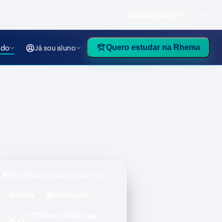
Garantir vaga
údo
Já sou aluno
Quero estudar na Rhema
PRÓXIMO ENCONTRO AO VIVO
Grátis
Certificado
Oficina: Práticas