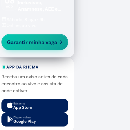
08
Inclusivas,
AGO
Anamnese, AEE e
Jogos Inclusivos
Sábado, 8 ago · 9h
Online, ao vivo
Garantir minha vaga
APP DA RHEMA
Receba um aviso antes de cada
encontro ao vivo e assista de
onde estiver.
Baixar na
App Store
Disponível no
Google Play