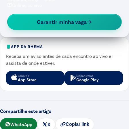
Online, ao vivo
Garantir minha vaga
APP DA RHEMA
Receba um aviso antes de cada encontro ao vivo e
assista de onde estiver.
Baixar na
Disponível no
App Store
Google Play
Compartilhe este artigo
WhatsApp
X
Copiar link