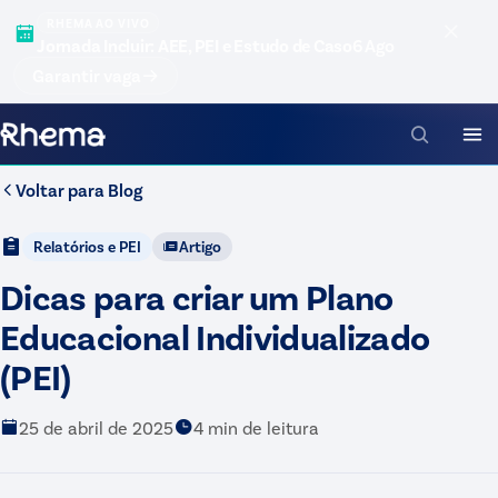
RHEMA AO VIVO
Jornada Incluir: AEE, PEI e Estudo de Caso
6 Ago
Garantir vaga
Voltar para
Blog
Relatórios e PEI
Artigo
Dicas para criar um Plano
Educacional Individualizado
(PEI)
25 de abril de 2025
4
min de leitura