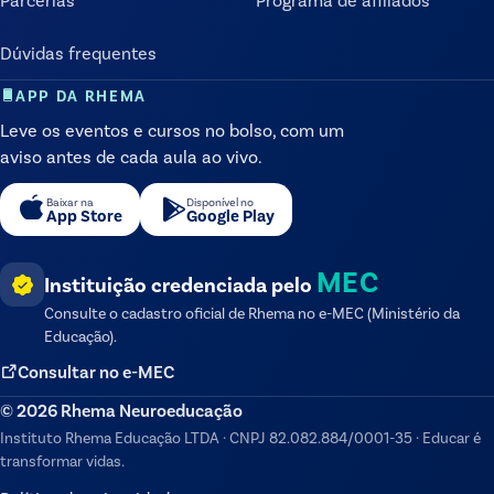
Dúvidas frequentes
APP DA RHEMA
Leve os eventos e cursos no bolso, com um
aviso antes de cada aula ao vivo.
Baixar na
Disponível no
App Store
Google Play
MEC
Instituição credenciada pelo
Consulte o cadastro oficial de
Rhema
no e-MEC (Ministério da
Educação).
Consultar no e-MEC
©
2026
Rhema Neuroeducação
Instituto Rhema Educação LTDA
·
CNPJ
82.082.884/0001-35
·
Educar é
transformar vidas.