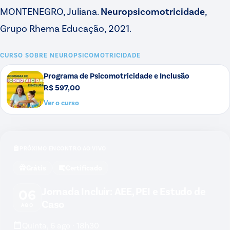
MONTENEGRO, Juliana.
Neuropsicomotricidade
,
Grupo Rhema Educação, 2021.
CURSO SOBRE
NEUROPSICOMOTRICIDADE
Programa de Psicomotricidade e Inclusão
R$ 597,00
Ver o curso
PRÓXIMO ENCONTRO AO VIVO
Grátis
Certificado
Jornada Incluir: AEE, PEI e Estudo de
06
Caso
AGO
Quinta, 6 ago · 18h30