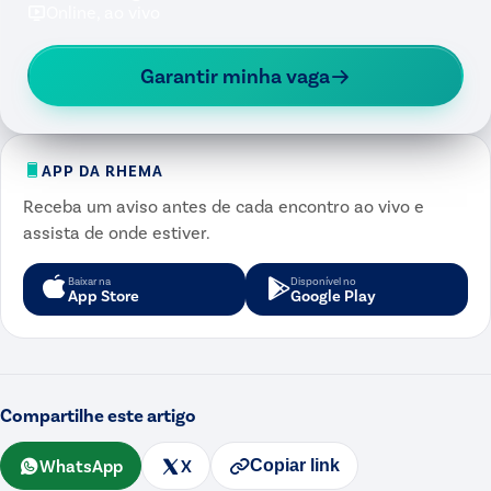
Online, ao vivo
Garantir minha vaga
APP DA RHEMA
Receba um aviso antes de cada encontro ao vivo e
assista de onde estiver.
Baixar na
Disponível no
App Store
Google Play
Compartilhe este artigo
WhatsApp
X
Copiar link