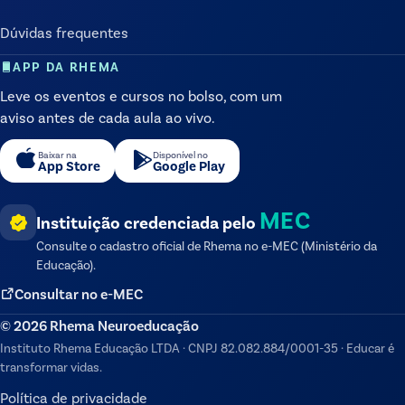
Dúvidas frequentes
APP DA RHEMA
Leve os eventos e cursos no bolso, com um
aviso antes de cada aula ao vivo.
Baixar na
Disponível no
App Store
Google Play
MEC
Instituição credenciada pelo
Consulte o cadastro oficial de
Rhema
no e-MEC (Ministério da
Educação).
Consultar no e-MEC
©
2026
Rhema Neuroeducação
Instituto Rhema Educação LTDA
·
CNPJ
82.082.884/0001-35
·
Educar é
transformar vidas.
Política de privacidade