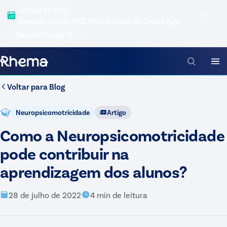
RHEMA AO VIVO
Jornada Incluir: AEE, PEI e Estudo de Caso
6 Ago
Garantir vaga
Voltar para
Blog
Neuropsicomotricidade
Artigo
Como a Neuropsicomotricidade
pode contribuir na
aprendizagem dos alunos?
28 de julho de 2022
4
min de leitura