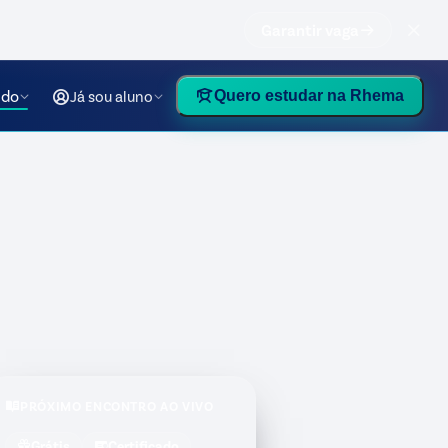
Garantir vaga
údo
Já sou aluno
Quero estudar na Rhema
PRÓXIMO ENCONTRO AO VIVO
Grátis
Certificado