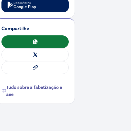
Disponível no
Google Play
Compartilhe
WhatsApp
X
Copiar link
Tudo sobre
alfabetização e
aee