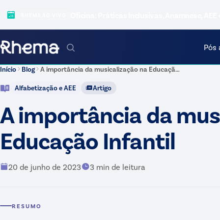
Oficina: Práticas Inclusivas, Anamnese, AEE 
RHEMA AO VIVO
Pós 
Início
Blog
A importância da musicalização na Educação Infantil
Alfabetização e AEE
Artigo
A importância da mus
Educação Infantil
20 de junho de 2023
3
min de leitura
RESUMO