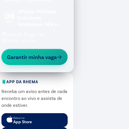
Oficina: Práticas
08
Inclusivas,
AGO
Anamnese, AEE e
Jogos Inclusivos
Sábado, 8 ago · 9h
Online, ao vivo
Garantir minha vaga
APP DA RHEMA
Receba um aviso antes de cada
encontro ao vivo e assista de
onde estiver.
Baixar na
App Store