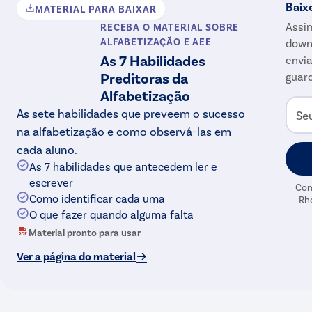
Baix
MATERIAL PARA BAIXAR
Assim
RECEBA O MATERIAL
SOBRE
ALFABETIZAÇÃO E AEE
down
As 7 Habilidades
envia
Preditoras da
guard
Alfabetização
As sete habilidades que preveem o sucesso
Se
na alfabetização e como observá-las em
cada aluno.
As 7 habilidades que antecedem ler e
escrever
Com
Como identificar cada uma
Rh
O que fazer quando alguma falta
Material pronto para usar
Ver a página do material