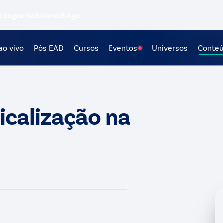
e Jogos Inclusivos
8 Ago
ao vivo
Pós EAD
Cursos
Eventos
Universos
Conte
icalização na