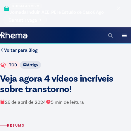
RHEMA AO VIVO
Jornada Incluir: AEE, PEI e Estudo de Caso
6 Ago
Garantir vaga
Voltar para
Blog
TOD
Artigo
Veja agora 4 vídeos incríveis
sobre transtorno!
26 de abril de 2024
5
min de leitura
RESUMO