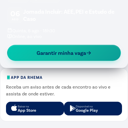
Jornada Incluir: AEE, PEI e Estudo de
06
Caso
AGO
Quinta, 6 ago · 18h30
Online, ao vivo
Garantir minha vaga
APP DA RHEMA
Receba um aviso antes de cada encontro ao vivo e
assista de onde estiver.
Baixar na
Disponível no
App Store
Google Play