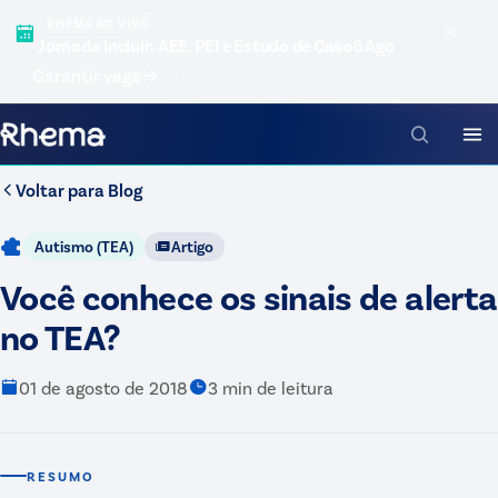
RHEMA AO VIVO
Jornada Incluir: AEE, PEI e Estudo de Caso
6 Ago
Garantir vaga
Voltar para
Blog
Autismo (TEA)
Artigo
Você conhece os sinais de alerta
no TEA?
01 de agosto de 2018
3
min de leitura
RESUMO