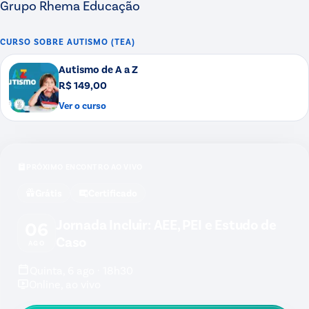
Grupo Rhema Educação
CURSO SOBRE
AUTISMO (TEA)
Autismo de A a Z
R$ 149,00
Ver o curso
PRÓXIMO ENCONTRO AO VIVO
Grátis
Certificado
Jornada Incluir: AEE, PEI e Estudo de
06
Caso
AGO
Quinta, 6 ago · 18h30
Online, ao vivo