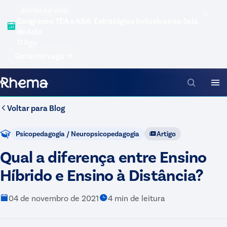
RHEMA AO VIVO
Congresso TEA e ABA: Estratégias Inclusivas na Sala
de Aula
11 Ago
Garantir vaga
Voltar para
Blog
Psicopedagogia / Neuropsicopedagogia
Artigo
Qual a diferença entre Ensino
Híbrido e Ensino à Distância?
04 de novembro de 2021
4
min de leitura