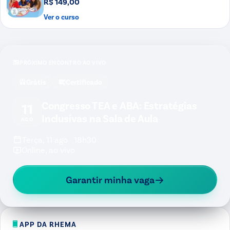
R$ 149,00
Ver o curso
PRÓXIMO ENCONTRO AO VIVO
Grátis
Certificado
Congresso TEA e ABA: Estratégias
11
Inclusivas na Sala de Aula
AGO
Terça, 11 ago · 18h30
Online, ao vivo
Garantir minha vaga
APP DA RHEMA