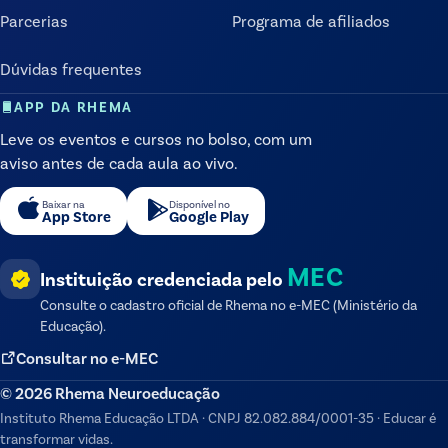
Parcerias
Programa de afiliados
Dúvidas frequentes
APP DA RHEMA
Leve os eventos e cursos no bolso, com um
aviso antes de cada aula ao vivo.
Baixar na
Disponível no
App Store
Google Play
MEC
Instituição credenciada pelo
Consulte o cadastro oficial de
Rhema
no e-MEC (Ministério da
Educação).
Consultar no e-MEC
©
2026
Rhema Neuroeducação
Instituto Rhema Educação LTDA
·
CNPJ
82.082.884/0001-35
·
Educar é
transformar vidas.