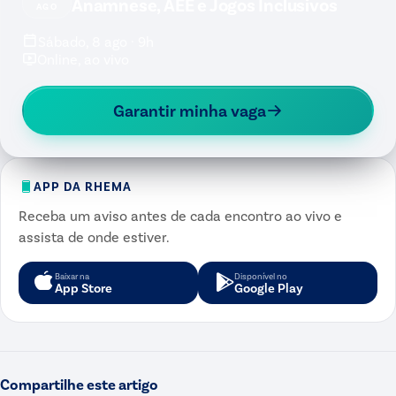
Anamnese, AEE e Jogos Inclusivos
AGO
Sábado, 8 ago · 9h
Online, ao vivo
Garantir minha vaga
APP DA RHEMA
Receba um aviso antes de cada encontro ao vivo e
assista de onde estiver.
Baixar na
Disponível no
App Store
Google Play
Compartilhe este artigo