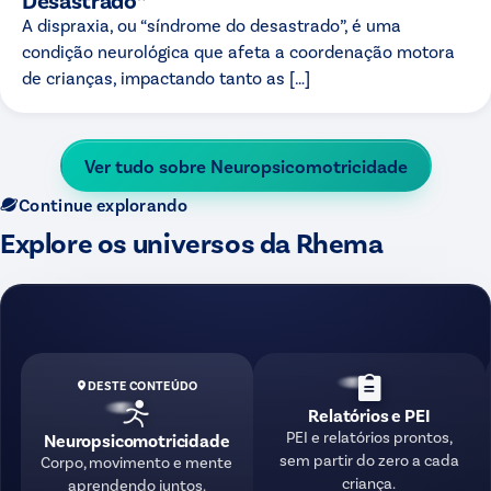
A dispraxia, ou “síndrome do desastrado”, é uma
condição neurológica que afeta a coordenação motora
de crianças, impactando tanto as […]
Ver tudo sobre
Neuropsicomotricidade
Continue explorando
Explore os universos da Rhema
DESTE CONTEÚDO
Relatórios e PEI
PEI e relatórios prontos,
Neuropsicomotricidade
sem partir do zero a cada
Corpo, movimento e mente
criança.
aprendendo juntos.