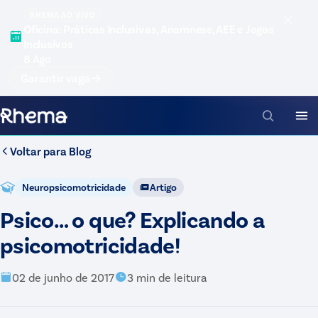
RHEMA AO VIVO
Oficina: Práticas Inclusivas, Anamnese, AEE e Jogos
Inclusivos
8 Ago
Garantir vaga
Voltar para
Blog
Neuropsicomotricidade
Artigo
Psico… o que? Explicando a
psicomotricidade!
02 de junho de 2017
3
min de leitura