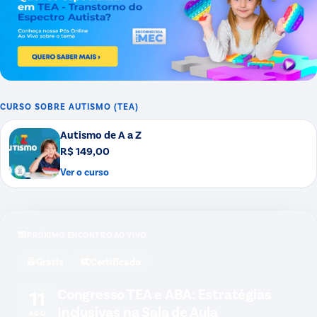
CURSO SOBRE
AUTISMO (TEA)
Autismo de A a Z
R$ 149,00
Ver o curso
PRÓXIMO ENCONTRO AO VIVO
Grátis
Certificado
Congresso TEA e ABA: Estratégias
11
Inclusivas na Sala de Aula
AGO