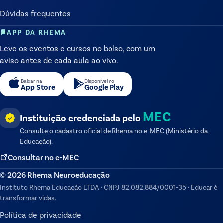
Dúvidas frequentes
APP DA RHEMA
Leve os eventos e cursos no bolso, com um
aviso antes de cada aula ao vivo.
Baixar na
Disponível no
App Store
Google Play
MEC
Instituição credenciada pelo
Consulte o cadastro oficial de
Rhema
no e-MEC (Ministério da
Educação).
Consultar no e-MEC
©
2026
Rhema Neuroeducação
Instituto Rhema Educação LTDA
·
CNPJ
82.082.884/0001-35
·
Educar é
transformar vidas.
Política de privacidade