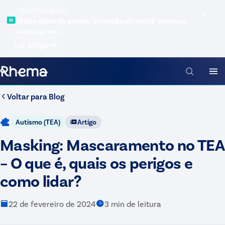
NOVO NO BLOG
Muito além da escola: a missão de incluir pessoas
autistas na i…
Ler artigo
Voltar para
Blog
Autismo (TEA)
Artigo
Masking: Mascaramento no TEA
– O que é, quais os perigos e
como lidar?
22 de fevereiro de 2024
3
min de leitura