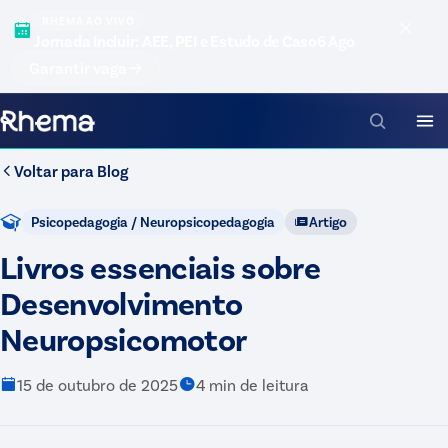
RHEMA AO VIVO
Jornada Incluir: AEE, PEI e Estudo de Caso
6 Ago
Garantir vaga
Voltar para
Blog
Psicopedagogia / Neuropsicopedagogia
Artigo
Livros essenciais sobre
Desenvolvimento
Neuropsicomotor
15 de outubro de 2025
4
min de leitura