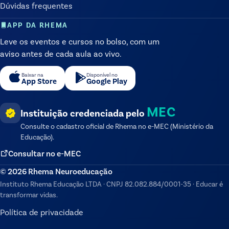
Dúvidas frequentes
APP DA RHEMA
Leve os eventos e cursos no bolso, com um
aviso antes de cada aula ao vivo.
Baixar na
Disponível no
App Store
Google Play
MEC
Instituição credenciada pelo
Consulte o cadastro oficial de
Rhema
no e-MEC (Ministério da
Educação).
Consultar no e-MEC
©
2026
Rhema Neuroeducação
Instituto Rhema Educação LTDA
·
CNPJ
82.082.884/0001-35
·
Educar é
transformar vidas.
Política de privacidade