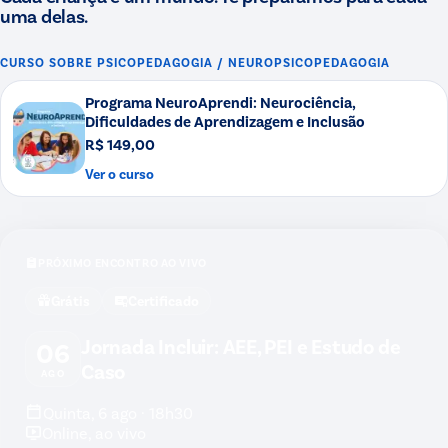
uma delas.
CURSO SOBRE
PSICOPEDAGOGIA / NEUROPSICOPEDAGOGIA
Programa NeuroAprendi: Neurociência,
Dificuldades de Aprendizagem e Inclusão
R$ 149,00
Ver o curso
PRÓXIMO ENCONTRO AO VIVO
Grátis
Certificado
Jornada Incluir: AEE, PEI e Estudo de
06
Caso
AGO
Quinta, 6 ago · 18h30
Online, ao vivo