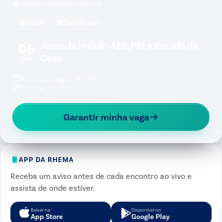
PRÓXIMO ENCONTRO AO VIVO
Grátis
Certificado
Jornada Incluir: AEE, PEI e Estudo de
06
Caso
AGO
Quinta, 6 ago · 18h30
Online, ao vivo
Garantir minha vaga
APP DA RHEMA
Receba um aviso antes de cada encontro ao vivo e
assista de onde estiver.
Baixar na
Disponível no
App Store
Google Play