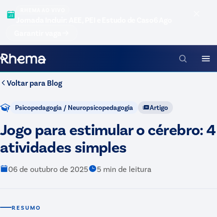
RHEMA AO VIVO
Jornada Incluir: AEE, PEI e Estudo de Caso
6 Ago
Garantir vaga
Voltar para
Blog
Psicopedagogia / Neuropsicopedagogia
Artigo
Jogo para estimular o cérebro: 4
atividades simples
06 de outubro de 2025
5
min de leitura
RESUMO