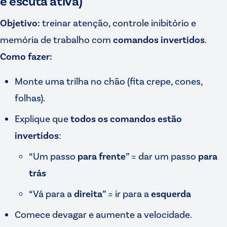
e escuta ativa)
Objetivo:
treinar atenção, controle inibitório e
memória de trabalho com
comandos invertidos
.
Como fazer:
Monte uma trilha no chão (fita crepe, cones,
folhas).
Explique que
todos os comandos estão
invertidos
:
“Um passo
para frente
” = dar um passo
para
trás
“Vá para a
direita
” = ir para a
esquerda
Comece devagar e aumente a velocidade.