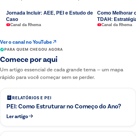
Jornada Incluir: AEE, PEI e Estudo de
Como Melhorar 
Caso
TDAH: Estratégia
Canal da Rhema
Canal da Rhema
de Aula ✏️🫟
Ver o canal no YouTube
PARA QUEM CHEGOU AGORA
Comece por aqui
Um artigo essencial de cada grande tema — um mapa
rápido para você começar sem se perder.
RELATÓRIOS E PEI
PEI: Como Estruturar no Começo do Ano?
Ler artigo