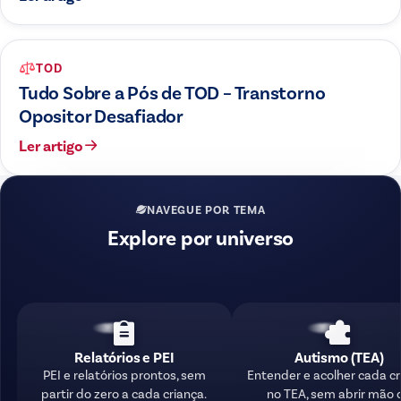
TOD
Tudo Sobre a Pós de TOD – Transtorno
Opositor Desafiador
Ler artigo
NAVEGUE POR TEMA
Explore por universo
Relatórios e PEI
Autismo (TEA)
PEI e relatórios prontos, sem
Entender e acolher cada c
partir do zero a cada criança.
no TEA, sem abrir mão 