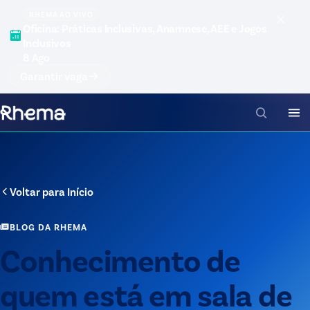
RHEMA AO VIVO
Oficina: Práticas Inclusivas, Anamnese, AEE e Jogos
Inclusivos
8 Ago
Garantir vaga
Voltar para
Início
BLOG DA RHEMA
Conhecimento de
quem está em sala de