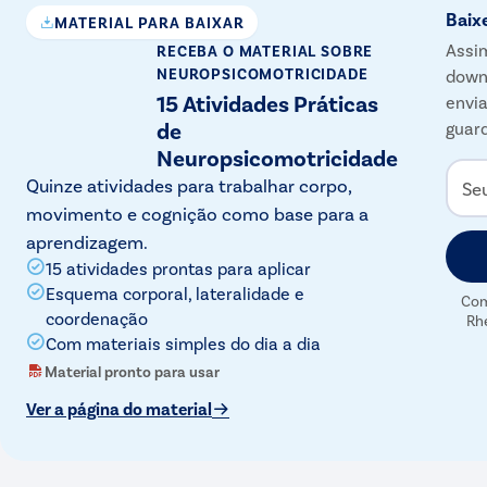
Baix
MATERIAL PARA BAIXAR
Assim
RECEBA O MATERIAL
SOBRE
NEUROPSICOMOTRICIDADE
down
15 Atividades Práticas
envia
de
guard
Neuropsicomotricidade
Quinze atividades para trabalhar corpo,
Se
movimento e cognição como base para a
aprendizagem.
15 atividades prontas para aplicar
Esquema corporal, lateralidade e
Com
coordenação
Rh
Com materiais simples do dia a dia
Material pronto para usar
Ver a página do material