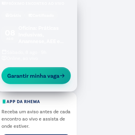
PRÓXIMO ENCONTRO AO VIVO
Grátis
Certificado
Oficina: Práticas
08
Inclusivas,
AGO
Anamnese, AEE e
Jogos Inclusivos
Sábado, 8 ago · 9h
Online, ao vivo
Garantir minha vaga
APP DA RHEMA
Receba um aviso antes de cada
encontro ao vivo e assista de
onde estiver.