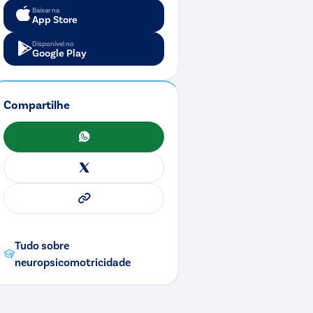
Baixar na
App Store
Disponível no
Google Play
Compartilhe
WhatsApp
X
Copiar link
Tudo sobre
neuropsicomotricidade