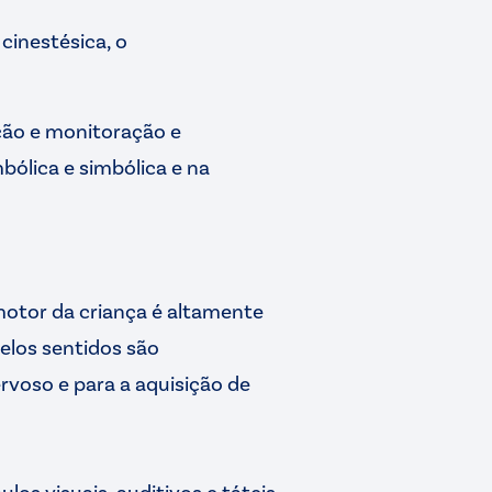
 cinestésica, o
ção e monitoração e
bólica e simbólica e na
motor da criança é altamente
elos sentidos são
voso e para a aquisição de
os visuais, auditivos e táteis