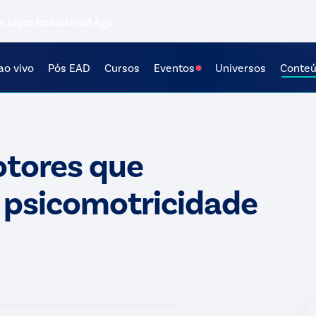
e Jogos Inclusivos
8 Ago
ao vivo
Pós EAD
Cursos
Eventos
Universos
Conte
otores que
a psicomotricidade