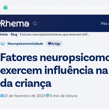
Oficina: Práticas Inclusivas, Anamnese, AEE 
RHEMA AO VIVO
Pós 
Início
Blog
Fatores neuropsicomotores que exercem influência na psicomotricidade da criança
Neuropsicomotricidade
Artigo
Fatores neuropsicom
exercem influência n
da criança
21 de fevereiro de 2023
3
min de leitura