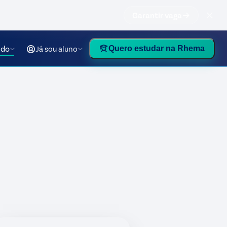
Garantir vaga
údo
Já sou aluno
Quero estudar na Rhema