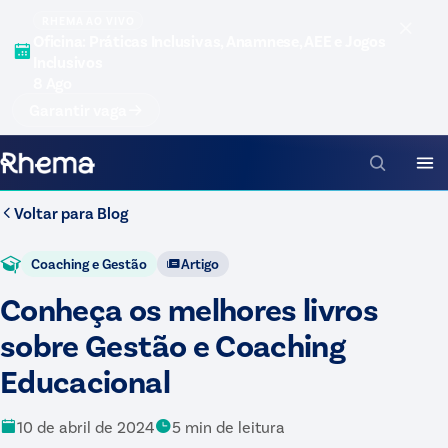
RHEMA AO VIVO
Oficina: Práticas Inclusivas, Anamnese, AEE e Jogos
Inclusivos
8 Ago
Garantir vaga
Voltar para
Blog
Coaching e Gestão
Artigo
Conheça os melhores livros
sobre Gestão e Coaching
Educacional
10 de abril de 2024
5
min de leitura