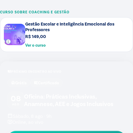
CURSO SOBRE
COACHING E GESTÃO
Gestão Escolar e Inteligência Emocional dos
Professores
R$ 149,00
Ver o curso
PRÓXIMO ENCONTRO AO VIVO
Grátis
Certificado
Oficina: Práticas Inclusivas,
08
Anamnese, AEE e Jogos Inclusivos
AGO
Sábado, 8 ago · 9h
Online, ao vivo