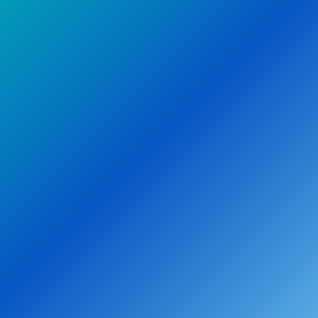
Ao vivo + replay
Encontros em tempo real
360 Horas
Carga horária
Certificado MEC
Reconhecido ao concluir
Ensina quem está na
sala