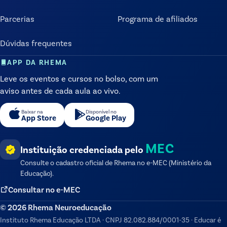
Parcerias
Programa de afiliados
Dúvidas frequentes
APP DA RHEMA
Leve os eventos e cursos no bolso, com um
aviso antes de cada aula ao vivo.
Baixar na
Disponível no
App Store
Google Play
MEC
Instituição credenciada pelo
Consulte o cadastro oficial de
Rhema
no e-MEC (Ministério da
Educação).
Consultar no e-MEC
©
2026
Rhema Neuroeducação
Instituto Rhema Educação LTDA
·
CNPJ
82.082.884/0001-35
·
Educar é