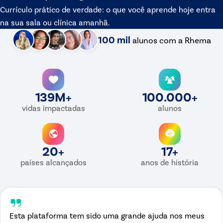
Currículo prático de verdade: o que você aprende hoje entra
na sua sala ou clínica amanhã.
100 mil
alunos
com a Rhema
139M+
100.000+
vidas impactadas
alunos
20+
17+
países alcançados
anos de história
Esta plataforma tem sido uma grande ajuda nos meus