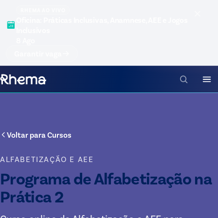
RHEMA AO VIVO
Oficina: Práticas Inclusivas, Anamnese, AEE e Jogos
Inclusivos
8 Ago
Garantir vaga
Voltar para
Cursos
ALFABETIZAÇÃO E AEE
Programa de Alfabetização na
Prática 2