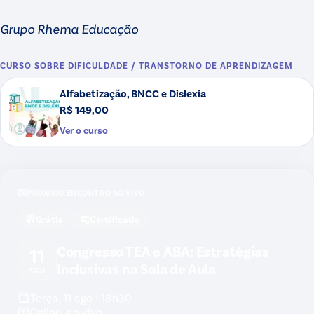
Grupo Rhema Educação
CURSO SOBRE
DIFICULDADE / TRANSTORNO DE APRENDIZAGEM
Alfabetização, BNCC e Dislexia
R$ 149,00
Ver o curso
PRÓXIMO ENCONTRO AO VIVO
Grátis
Certificado
Congresso TEA e ABA: Estratégias
11
Inclusivas na Sala de Aula
AGO
Terça, 11 ago · 18h30
Online, ao vivo