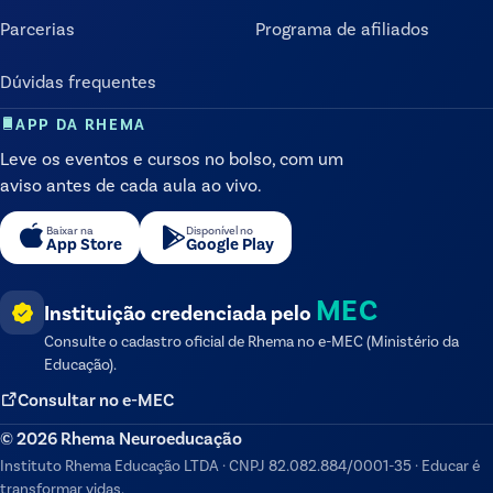
Parcerias
Programa de afiliados
Dúvidas frequentes
APP DA RHEMA
Leve os eventos e cursos no bolso, com um
aviso antes de cada aula ao vivo.
Baixar na
Disponível no
App Store
Google Play
MEC
Instituição credenciada pelo
Consulte o cadastro oficial de
Rhema
no e-MEC (Ministério da
Educação).
Consultar no e-MEC
©
2026
Rhema Neuroeducação
Instituto Rhema Educação LTDA
·
CNPJ
82.082.884/0001-35
·
Educar é
transformar vidas.