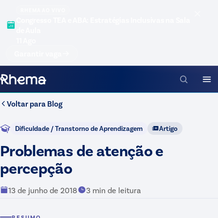
RHEMA AO VIVO
Congresso TEA e ABA: Estratégias Inclusivas na Sala
de Aula
11 Ago
Garantir vaga
Voltar para
Blog
Dificuldade / Transtorno de Aprendizagem
Artigo
Problemas de atenção e
percepção
13 de junho de 2018
3
min de leitura
RESUMO