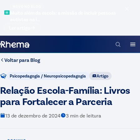
NOVO NO BLOG
Muito além da escola: a missão de incluir pessoas
autistas na i…
Ler artigo
Voltar para
Blog
Psicopedagogia / Neuropsicopedagogia
Artigo
Relação Escola-Família: Livros
para Fortalecer a Parceria
13 de dezembro de 2024
3
min de leitura