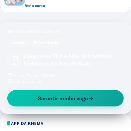
Ver o curso
PRÓXIMO ENCONTRO AO VIVO
Grátis
Certificado
Congresso TEA e ABA: Estratégias
11
Inclusivas na Sala de Aula
AGO
Terça, 11 ago · 18h30
Online, ao vivo
Garantir minha vaga
APP DA RHEMA