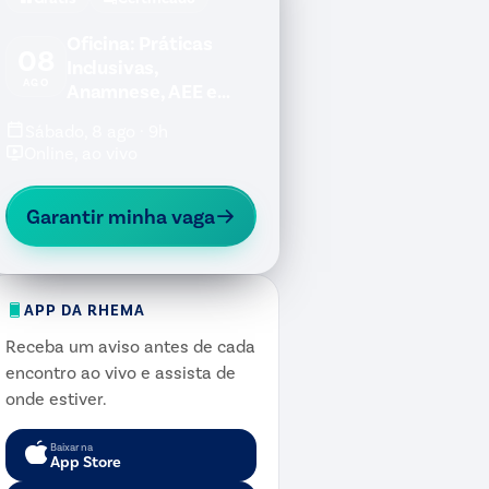
Oficina: Práticas
08
Inclusivas,
AGO
Anamnese, AEE e
Jogos Inclusivos
Sábado, 8 ago · 9h
Online, ao vivo
Garantir minha vaga
APP DA RHEMA
Receba um aviso antes de cada
encontro ao vivo e assista de
onde estiver.
Baixar na
App Store