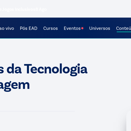
e Jogos Inclusivos
8 Ago
ao vivo
Pós EAD
Cursos
Eventos
Universos
Conte
s da Tecnologia
zagem