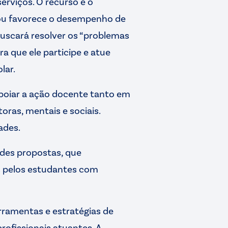
serviços. O recurso é o
e ou favorece o desempenho de
 buscará resolver os “problemas
a que ele participe e atue
lar.
poiar a ação docente tanto em
oras, mentais e sociais.
ades.
des propostas, que
es pelos estudantes com
rramentas e estratégias de
ofissionais atuantes. A