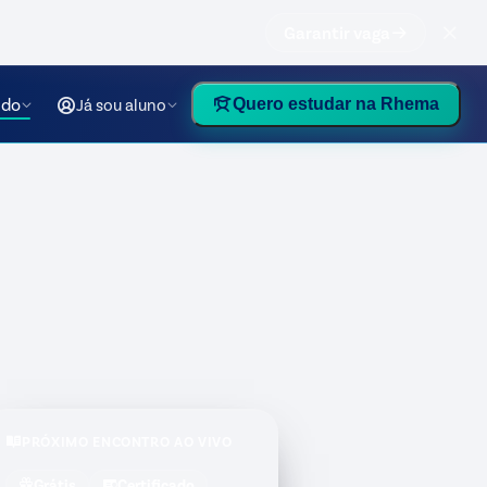
Garantir vaga
údo
Já sou aluno
Quero estudar na Rhema
PRÓXIMO ENCONTRO AO VIVO
Grátis
Certificado