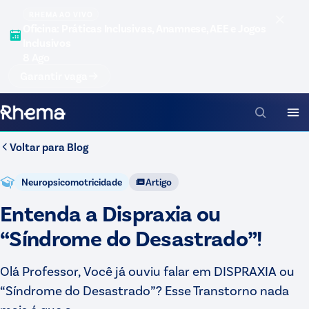
RHEMA AO VIVO
Oficina: Práticas Inclusivas, Anamnese, AEE e Jogos
Inclusivos
8 Ago
Garantir vaga
Voltar para
Blog
Neuropsicomotricidade
Artigo
Entenda a Dispraxia ou
“Síndrome do Desastrado”!
Olá Professor, Você já ouviu falar em DISPRAXIA ou
“Síndrome do Desastrado”? Esse Transtorno nada