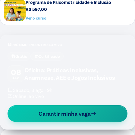
Programa de Psicomotricidade e Inclusão
R$ 597,00
Ver o curso
PRÓXIMO ENCONTRO AO VIVO
Grátis
Certificado
Oficina: Práticas Inclusivas,
08
Anamnese, AEE e Jogos Inclusivos
AGO
Sábado, 8 ago · 9h
Online, ao vivo
Garantir minha vaga